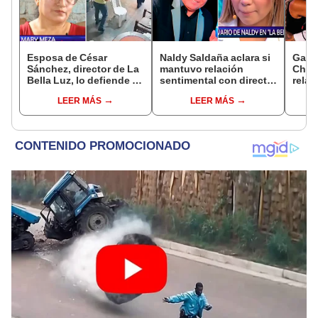
Esposa de César
Naldy Saldaña aclara si
Gabri
Sánchez, director de La
mantuvo relación
Cháva
Bella Luz, lo defiende y
sentimental con director
relac
asegura que él confesó
de La Bella Luz tras
cuán
LEER MÁS
LEER MÁS
relación clandestina
denunciarlo por
mome
con Naldy Saldaña:
tocamientos: “Me
"Hace dos años"
parece muy bajo”