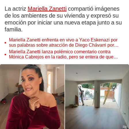
La actriz
Mariella Zanetti
compartió imágenes
de los ambientes de su vivienda y expresó su
emoción por iniciar una nueva etapa junto a su
familia.
Mariella Zanetti enfrenta en vivo a Yaco Eskenazi por
sus palabras sobre atracción de Diego Chávarri por
Gabriela Herrera: "Lo estás justificando"
Mariella Zanetti lanza polémico comentario contra
Mónica Cabrejos en la radio, pero se entera de que
estaba en vivo: "¡Mutea!"