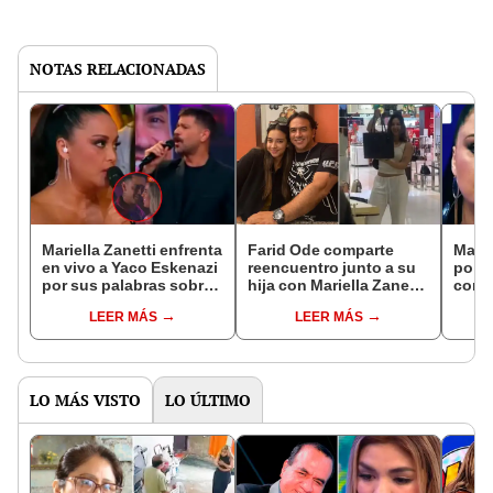
NOTAS RELACIONADAS
Mariella Zanetti enfrenta
Farid Ode comparte
Marie
en vivo a Yaco Eskenazi
reencuentro junto a su
polé
por sus palabras sobre
hija con Mariella Zanetti
cont
atracción de Diego
tras viaje a Estados
en la
LEER MÁS
LEER MÁS
Chávarri por Gabriela
Unidos: "Te extrañé
enter
Herrera: "Lo estás
mucho"
vivo:
justificando"
LO MÁS VISTO
LO ÚLTIMO