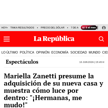
HOY
TINKA RESULTADOS
PRECIO DEL DÓLAR
7 DE AGOSTO
OLLANTA H
LO ÚLTIMO
POLÍTICA
OPINIÓN
ECONOMÍA
SOCIEDAD
MUNDO
CIE
Espectáculos
10 Jun 2026 | 19:45 h
Mariella Zanetti presume la
adquisición de su nueva casa y
muestra cómo luce por
dentro: "¡Hermanas, me
mudo!"