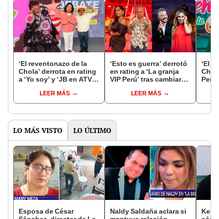
‘El reventonazo de la
‘Esto es guerra’ derrotó
‘El r
Chola’ derrota en rating
en rating a ‘La granja
Chola
a ‘Yo soy’ y ‘JB en ATV’,
VIP Perú’ tras cambiar
Perú’
con Carlos Álvarez:
de horario: ¿cuántos
cuán
LEER MÁS
LEER MÁS
¿cuántos puntos
puntos hicieron?
ratin
registraron los
prog
programas sabatinos?
LO MÁS VISTO
LO ÚLTIMO
Esposa de César
Naldy Saldaña aclara si
Kenji
Sánchez, director de La
mantuvo relación
cómo 