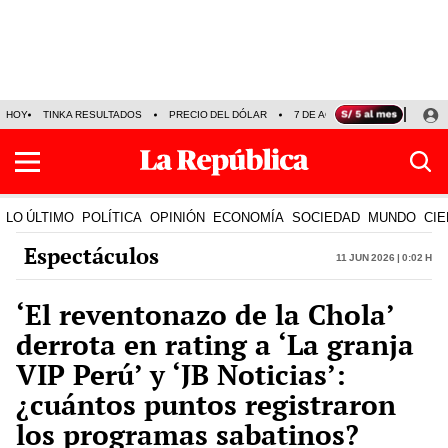
HOY
TINKA RESULTADOS
PRECIO DEL DÓLAR
7 DE AGOSTO
OLLANTA H
LO ÚLTIMO
POLÍTICA
OPINIÓN
ECONOMÍA
SOCIEDAD
MUNDO
CIE
Espectáculos
11 Jun 2026 | 0:02 h
‘El reventonazo de la Chola’
derrota en rating a ‘La granja
VIP Perú’ y ‘JB Noticias’:
¿cuántos puntos registraron
los programas sabatinos?