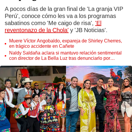
A pocos días de la gran final de 'La granja VIP
Perú', conoce cómo les va a los programas
sabatinos como 'Me caigo de risa',
'El
reventonazo de la Chola'
y 'JB Noticias'.
Muere Víctor Angobaldo, expareja de Shirley Cherres,
en trágico accidente en Cañete
Naldy Saldaña aclara si mantuvo relación sentimental
con director de La Bella Luz tras denunciarlo por
tocamientos: “Me parece muy bajo”