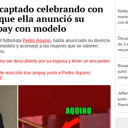
 captado celebrando con
Naldy
 que ella anunció su
mantu
con d
mpay con modelo
tras 
tocam
Óscar
bajo”
 futbolista
Pedro Aquino
, había anunciado su divorcio
de 'La
 modelo y aconsejó a las mujeres que se valoren.
renun
es.
orque
 no ser descubierto por su esposa y tener un encuentro
Sald
Rosán
sufrir
rte reacción tras ampay junto a Pedro Aquino:
compa
á"
mensa
mi be
Jeffe
junto
Ramír
Kanas
sus…