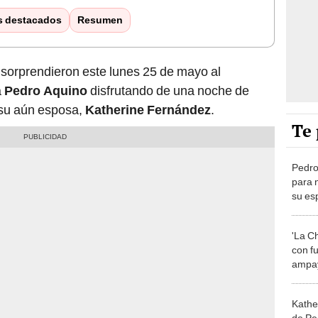
s destacados
Resumen
sorprendieron este lunes 25 de mayo al
a
Pedro Aquino
disfrutando de una noche de
 su aún esposa,
Katherine Fernández
.
Te 
Pedro
para 
su es
encue
Chocol
'La C
con fu
ampay
"Cuer
por al
Kathe
de Pe