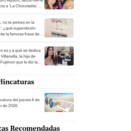
cta a ‘La Chocolatita’
ampay con futbolista: “Me
 verlas caer en ese
, no te peines en la
: ¿qué superstición
de la famosa frase de
nanitos Verdes?
n es y a qué se dedica
Villanella, la hija de
Fujimori que le dio la
 a nivel nacional?
lincaturas
ncatura del jueves 6 de
o de 2026
tas Recomendadas