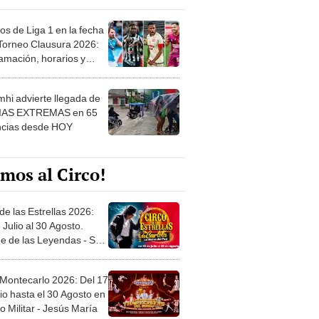
os de Liga 1 en la fecha
 Torneo Clausura 2026:
amación, horarios y
 ver
hi advierte llegada de
IAS EXTREMAS en 65
ncias desde HOY
mos al Circo!
de las Estrellas 2026:
 Julio al 30 Agosto.
e de las Leyendas - San
l
 Montecarlo 2026: Del 17
io hasta el 30 Agosto en
o Militar - Jesús María