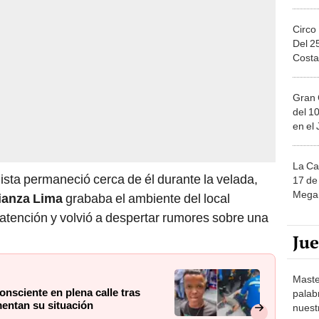
Circo
Del 2
Costa
Gran 
del 10
en el
La Ca
ista permaneció cerca de él durante la velada,
17 de 
Mega 
ianza Lima
grababa el ambiente del local
 atención y volvió a despertar rumores sobre una
Ju
Maste
onsciente en plena calle tras
palab
mentan su situación
nuest