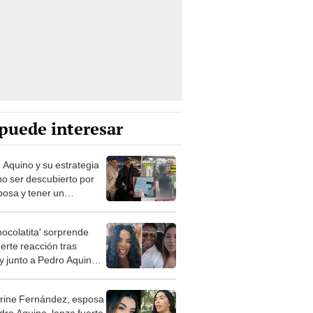
puede interesar
 Aquino y su estrategia
no ser descubierto por
posa y tener un
ntro privado con 'La
atita’
hocolatita' sorprende
erte reacción tras
 junto a Pedro Aquino:
nos por aquí, cuernos
lá"
rine Fernández, esposa
dro Aquino, lanza fuerte