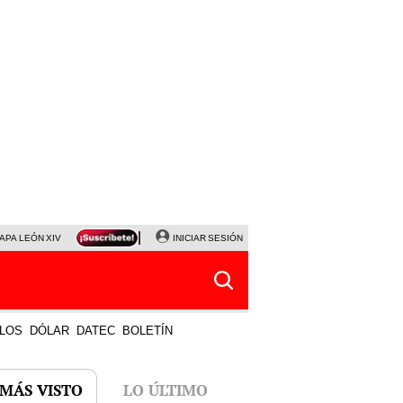
APA LEÓN XIV
NALDY SALDAÑA
INICIAR SESIÓN
LA BELLA LUZ
MAGALY MEDINA
HORÓS
LOS
DÓLAR
DATEC
BOLETÍN
 MÁS VISTO
LO ÚLTIMO