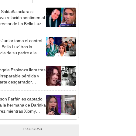
 Saldaña aclara si
vo relación sentimental
1
irector de La Bella Luz
denunciarlo por
ientos: “Me parece muy
 Junior toma el control
 Bella Luz' tras la
2
cia de su padre a la
sta por caso Naldy
aña
gela Espinoza llora tras
 irreparable pérdida y
3
rte desgarrador
je: "Descansa en paz,
bé"
rson Farfán es captado
 a la hermana de Darinka
4
ez mientras Xiomy
hiro trabajaba: “Él tiene
”