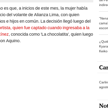
indire
so es que, a inicios de este mes, la mujer había
tras 
io del volante de Alianza Lima, con quien
duele
“Nena
hoyo”
s e hijos en común. La decisión llegó luego del
cama”
tista, quien fue captado cuando ingresaba a la
escon
los E
tínez
, conocida como 'La chocolatita', quien luego
con Aquino.
¿Quié
Kyara 
Keiko 
contra
Car
Carli
agost
No