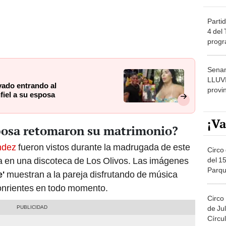
Partid
4 del
progr
dónde
Senam
LLUV
yado entrando al
provi
fiel a su esposa
¡Va
posa retomaron su matrimonio?
ndez
fueron vistos durante la madrugada de este
Circo 
a en una discoteca de Los Olivos. Las imágenes
del 15
Parqu
e'
muestran a la pareja disfrutando de música
Migue
onrientes en todo momento.
Circo
de Jul
Círcul