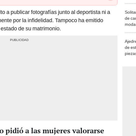
o a publicar fotografías junto al deportista ni a
Solita
de ca
mente por la infidelidad. Tampoco ha emitido
moda.
 estado de su matrimonio.
demue
Ajedre
de es
piezas
consi
 pidió a las mujeres valorarse