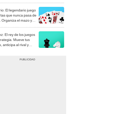
rio: El legendario juego
rtas que nunca pasa de
 Organiza el mazo y
stra tu habilidad.
z: El rey de los juegos
trategia. Mueve tus
, anticipa al rival y
gue el jaque mate.