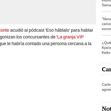
Samah
polém
‘La gr
“Nena
cama”
escon
zonte
acudió al pódcast 'Eso háblalo' para hablar
los E
agonizan los concursantes de
'La granja VIP
¿Quié
 que le habría contado una persona cercana a la
Kyara 
Keiko 
contra
Car
Carlin
agost
No