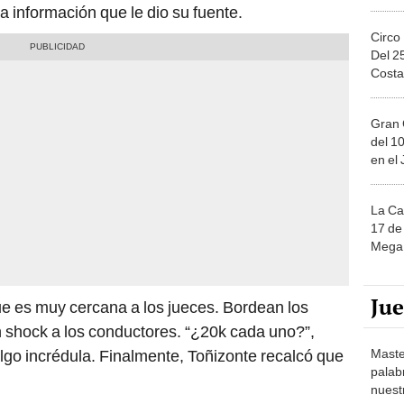
la información que le dio su fuente.
Circo
Del 2
Costa
Gran 
del 10
en el
La Ca
17 de 
Mega 
Ju
ue es muy cercana a los jueces. Bordean los
 shock a los conductores. “¿20k cada uno?”,
Maste
 algo incrédula. Finalmente, Toñizonte recalcó que
palab
nuest