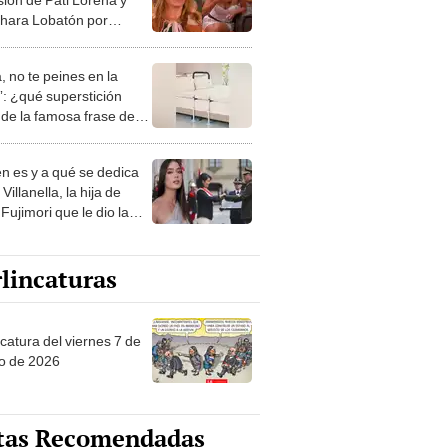
ara Lobatón por
ico comportamiento en
anja VIP Perú’
, no te peines en la
: ¿qué superstición
de la famosa frase de
nanitos Verdes?
n es y a qué se dedica
Villanella, la hija de
Fujimori que le dio la
 a nivel nacional?
lincaturas
catura del viernes 7 de
o de 2026
tas Recomendadas