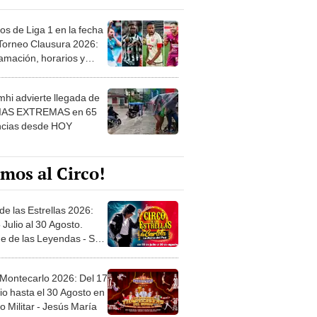
os de Liga 1 en la fecha
 Torneo Clausura 2026:
amación, horarios y
 ver
hi advierte llegada de
IAS EXTREMAS en 65
ncias desde HOY
mos al Circo!
de las Estrellas 2026:
 Julio al 30 Agosto.
e de las Leyendas - San
l
 Montecarlo 2026: Del 17
io hasta el 30 Agosto en
o Militar - Jesús María