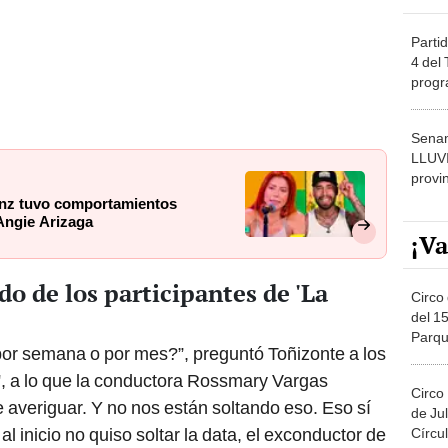
Partid
4 del
progr
dónde
Senam
LLUV
provi
enz tuvo comportamientos
Angie Arizaga
¡Va
o de los participantes de 'La
Circo 
del 15
Parqu
or semana o por mes?”, preguntó Toñizonte a los
Migue
'
, a lo que la conductora Rossmary Vargas
Circo
 averiguar. Y no nos están soltando eso. Eso sí
de Jul
al inicio no quiso soltar la data, el exconductor de
Círcul