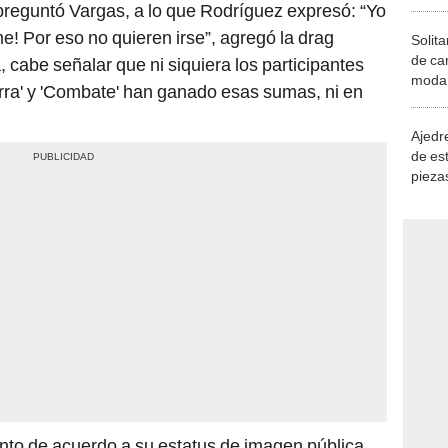
preguntó Vargas, a lo que Rodríguez expresó: “Yo
e! Por eso no quieren irse”, agregó la drag
Solita
de ca
, cabe señalar que ni siquiera los participantes
moda.
ra' y 'Combate' han ganado esas sumas, ni en
demue
Ajedre
de es
piezas
consi
into de acuerdo a su estatus de imagen pública.