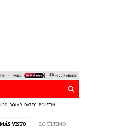
LPÍN
PRECIO DEL DÓLAR
CORTE DE LUZ
INICIAR SESIÓN
VIERNES 7 DE AGOSTO
ALBER
LOS
DÓLAR
DATEC
BOLETÍN
 MÁS VISTO
LO ÚLTIMO