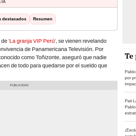
 IA
s destacados
Resumen
l de
'La granja VIP Perú'
, se vienen revelando
convivencia de Panamericana Televisión. Por
Te 
conocido como Toñizonte, aseguró que nadie
acen de todo para quedarse por el sueldo que
Pablo
por p
impac
granj
llorar
Pati 
Pablo
estrat
el ar
“Nada
¡Escá
expul