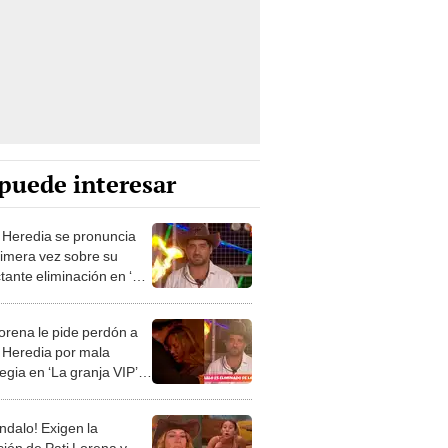
puede interesar
 Heredia se pronuncia
rimera vez sobre su
tante eliminación en ‘La
a VIP Perú’: “No paro de
 desde que salí”
Lorena le pide perdón a
 Heredia por mala
egia en ‘La granja VIP’ y
gentino le responde:
 que perdonar, amigos”
ndalo! Exigen la
sión de Pati Lorena y