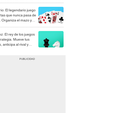
rio: El legendario juego
rtas que nunca pasa de
 Organiza el mazo y
stra tu habilidad.
z: El rey de los juegos
trategia. Mueve tus
, anticipa al rival y
gue el jaque mate.