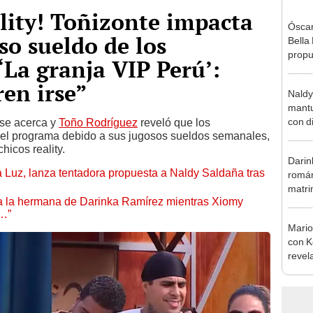
ality! Toñizonte impacta
Óscar
oso sueldo de los
Bella
propu
‘La granja VIP Perú’:
tras 
tocam
ren irse”
Naldy
tipo d
mantu
con d
 se acerca y
Toño Rodríguez
reveló que los
el programa debido a sus jugosos sueldos semanales,
tras 
hicos reality.
tocam
Darin
bajo”
a Luz, lanza tentadora propuesta a Naldy Saldaña tras
román
matri
 a la hermana de Darinka Ramírez mientras Xiomy
hija: 
s…”
y muc
Mario
con K
revel
su se
seas f