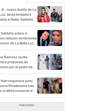
 Jr., nuevo dueño de La
 Luz, lanza tentadora
1
esta a Naldy Saldaña
denuncia por
ientos: “Va a haber otro
 Saldaña aclara si
e ley”
vo relación sentimental
2
irector de La Bella Luz
denunciarlo por
ientos: “Me parece muy
ka Ramírez recibe
tica propuesta de
3
monio por el padre de su
"Entre nervios, lágrimas
hísima felicidad"
 Hart reaparece junto
orina Rivadeneira tras
4
ar el difícil momento de
paración: "Que siempre
eliz"