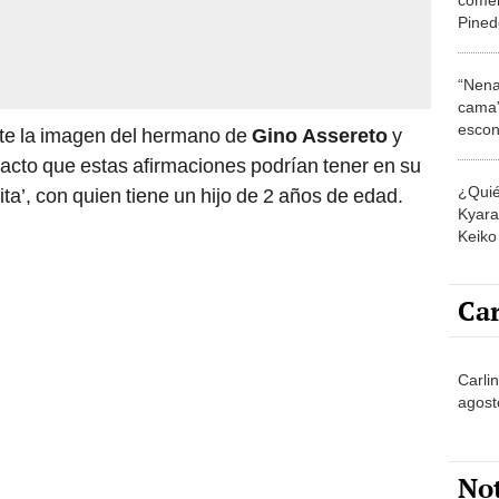
Pined
tras 
la ‘Ch
“Nena
herm
cama”
escon
te la imagen del hermano de
Gino Assereto
y
los E
acto que estas afirmaciones podrían tener en su
¿Quié
a’, con quien tiene un hijo de 2 años de edad.
Kyara 
Keiko 
contra
Car
Carli
agost
No