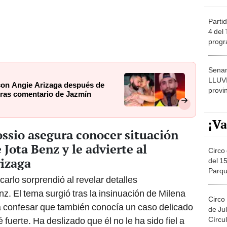
Partid
4 del
progr
dónde
Senam
LLUV
con Angie Arizaga después de
provi
 tras comentario de Jazmín
¡Va
ssio asegura conocer situación
ota Benz y le advierte al
Circo 
izaga
del 15
Parqu
carlo sorprendió al revelar detalles
Migue
. El tema surgió tras la insinuación de Milena
Circo
r a confesar que también conocía un caso delicado
de Jul
Círcul
fuerte. Ha deslizado que él no le ha sido fiel a