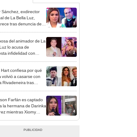
 Sánchez, exdirector
al de La Bella Luz,
1
rece tras denuncia de
 Saldaña con polémico
o: "Pido respetar la
osa del animador de La
nción de inocencia"
 Luz lo acusa de
2
sta infidelidad con
 Saldaña y expone
 Hart confiesa por qué
 volvió a casarse con
3
a Rivadeneira tras
ción de su matrimonio:
nal no se dio"
rson Farfán es captado
 a la hermana de Darinka
4
ez mientras Xiomy
hiro trabajaba: “Él tiene
”