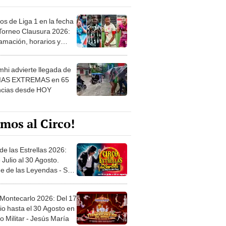
os de Liga 1 en la fecha
 Torneo Clausura 2026:
amación, horarios y
 ver
hi advierte llegada de
IAS EXTREMAS en 65
ncias desde HOY
mos al Circo!
de las Estrellas 2026:
 Julio al 30 Agosto.
e de las Leyendas - San
l
 Montecarlo 2026: Del 17
io hasta el 30 Agosto en
o Militar - Jesús María