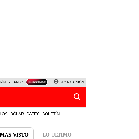
LPÍN
PRECIO DEL DÓLAR
CORTE DE LUZ
INICIAR SESIÓN
VIERNES 7 DE AGOSTO
ALBER
LOS
DÓLAR
DATEC
BOLETÍN
 MÁS VISTO
LO ÚLTIMO