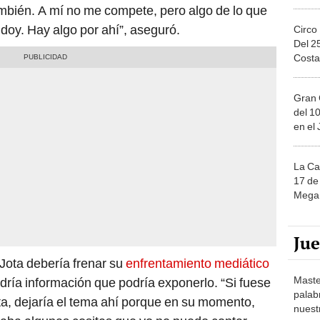
ambién. A mí no me compete, pero algo de lo que
 doy. Hay algo por ahí”, aseguró.
Circo
Del 2
Costa
Gran 
del 10
en el
La Ca
17 de 
Mega 
Ju
Jota debería frenar su
enfrentamiento mediático
Maste
ndría información que podría exponerlo. “Si fuese
palab
ota, dejaría el tema ahí porque en su momento,
nuest