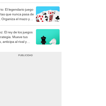
rio: El legendario juego
rtas que nunca pasa de
 Organiza el mazo y
stra tu habilidad.
z: El rey de los juegos
trategia. Mueve tus
, anticipa al rival y
gue el jaque mate.