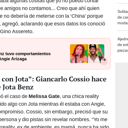
aba algunas cositas que yo no puedo contar
re amigos no contamos... Creo que ahí quien
Solita
ue no debería de meterse con la ‘China’ porque
de ca
moda.
”, agregó, aclarando que esos datos los conoció
demue
 Gino Assereto.
Ajedre
de es
piezas
enz tuvo comportamientos
consi
Angie Arizaga
’ con Jota”: Giancarlo Cossio hace
e Jota Benz
ó el caso de
Melissa Gate
, una chica reality
do algo con Jota mientras él estaba con Angie,
compromiso. Cossio, sin embargo, precisó que su
persona y dio pistas sin revelar nombres. “Yo me
xreality, ex de ambiente, es mamá, nunca ha sido