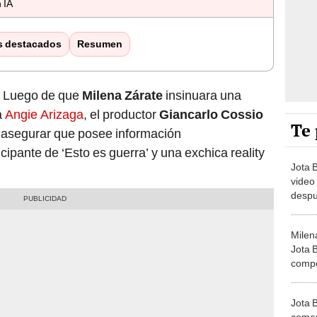
 IA
s destacados
Resumen
! Luego de que
Milena Zárate
insinuara una
a
Angie Arizaga
, el productor
Giancarlo Cossio
Te 
 asegurar que posee información
ipante de ‘Esto es guerra’ y una exchica reality
Jota 
video
despu
'Esto 
comen
Milen
Pined
Jota 
compo
inapr
con A
Jota 
comen