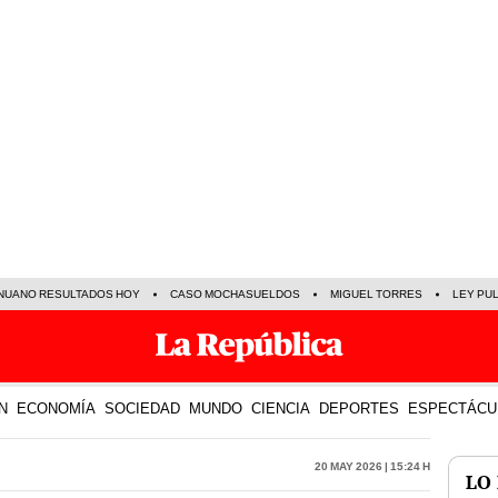
NUANO RESULTADOS HOY
CASO MOCHASUELDOS
MIGUEL TORRES
LEY PU
N
ECONOMÍA
SOCIEDAD
MUNDO
CIENCIA
DEPORTES
ESPECTÁCU
20 May 2026 | 15:24 h
LO