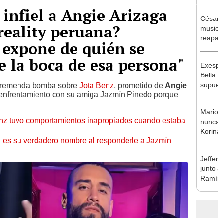
 infiel a Angie Arizaga
César
reality peruana?
music
reapa
 expone de quién se
Naldy
pedid
de la boca de esa persona"
Exesp
presu
Bella
supue
ó tremenda bomba sobre
Jota Benz
, prometido de
Angie
su enfrentamiento con su amiga Jazmín Pinedo porque
Naldy
chats
Mario
enz tuvo comportamientos inapropiados cuando estaba
nunca
Korin
l es su verdadero nombre al responderle a Jazmín
anula
"Al fi
Jeffe
junto
Ramír
Kanas
sus…