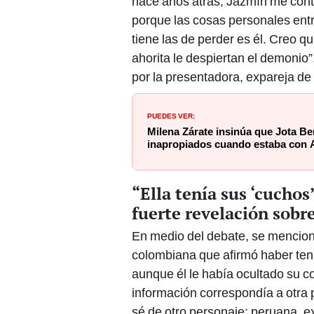
hace años atrás, Jazmín me cont
porque las cosas personales ent
tiene las de perder es él. Creo q
ahorita le despiertan el demonio
por la presentadora, expareja de
PUEDES VER:
Milena Zárate insinúa que Jota B
inapropiados cuando estaba con 
“Ella tenía sus ‘cuchos
fuerte revelación sobr
En medio del debate, se mencion
colombiana que afirmó haber teni
aunque él le había ocultado su 
información correspondía a otra 
sé de otro personaje: peruana, e