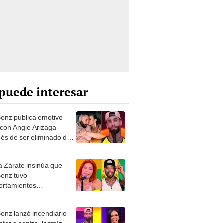
puede interesar
Benz publica emotivo
 con Angie Arizaga
és de ser eliminado de
es guerra' tras
tario de Jazmín
a Zárate insinúa que
o: "La vida empieza"
Benz tuvo
rtamientos
opiados cuando estaba
ngie Arizaga
Benz lanzó incendiario
tario contra Jazmín