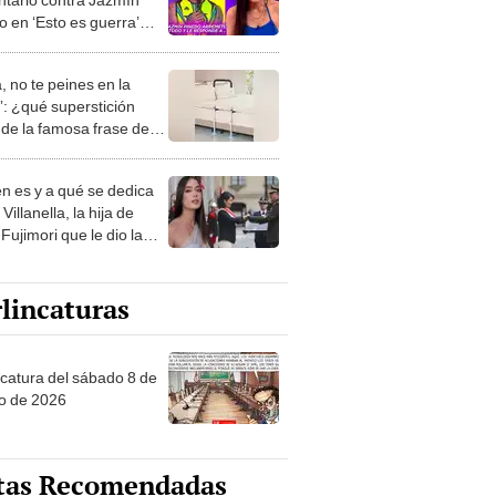
o en ‘Esto es guerra’
sentirse minimizado por
inita’: “La ex de mi
, no te peines en la
ano”
: ¿qué superstición
de la famosa frase de
nanitos Verdes?
n es y a qué se dedica
Villanella, la hija de
Fujimori que le dio la
 a nivel nacional?
lincaturas
ncatura del sábado 8 de
o de 2026
tas Recomendadas