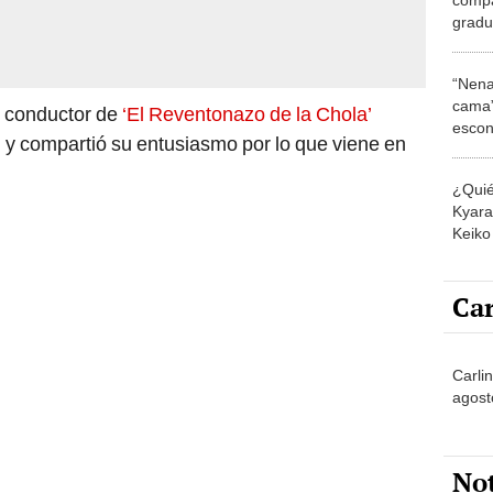
gradu
carre
mujer
“Nena
cama”
n conductor de
‘El Reventonazo de la Chola’
escon
n y compartió su entusiasmo por lo que viene en
los E
¿Quié
Kyara 
Keiko 
contra
Car
Carli
agost
No