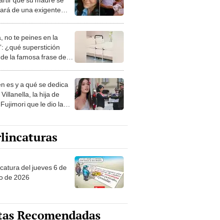
ará de una exigente
ra a los 70 años: "Es una
 muy fuerte"
, no te peines en la
: ¿qué superstición
de la famosa frase de
nanitos Verdes?
n es y a qué se dedica
Villanella, la hija de
Fujimori que le dio la
 a nivel nacional?
lincaturas
ncatura del jueves 6 de
o de 2026
tas Recomendadas