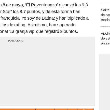
o 8 de mayo, ‘El Reventonazo’ alcanzó los 9.3
Solita
 Star’ los 8.7 puntos, y de esta forma han
de ca
franquicia 'Yo soy' de Latina; y han triplicado a
moda.
puntos de rating. Asimismo, han superado
demue
nal 'La granja vip' que registró 2 puntos.
Ajedre
de es
piezas
consi