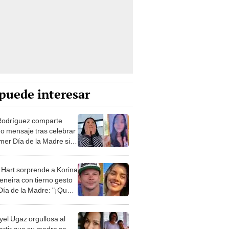
puede interesar
Rodríguez comparte
do mensaje tras celebrar
imer Día de la Madre sin
ja Valentina: "Extrañando
razo"
 Hart sorprende a Korina
eneira con tierno gesto
 Día de la Madre: "¡Qué
 la de nuestros hijos de
e!"
el Ugaz orgullosa al
rtir que su madre se