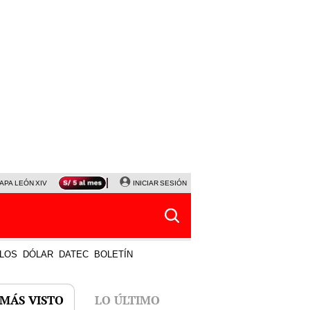
APA LEÓN XIV
NALDY SALDAÑA
INICIAR SESIÓN
LA BELLA LUZ
MAGALY MEDINA
HORÓS
LOS
DÓLAR
DATEC
BOLETÍN
 MÁS VISTO
LO ÚLTIMO