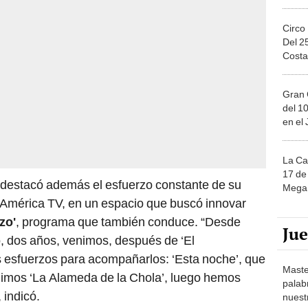
Circo
Del 2
Costa
Gran 
del 10
en el
La Ca
17 de 
destacó además el esfuerzo constante de su
Mega 
 América TV, en un espacio que buscó innovar
zo'
, programa que también conduce. “Desde
Ju
, dos años, venimos, después de ‘El
s esfuerzos para acompañarlos: ‘Esta noche’, que
Maste
dimos ‘La Alameda de la Chola’, luego hemos
palab
 indicó.
nuest