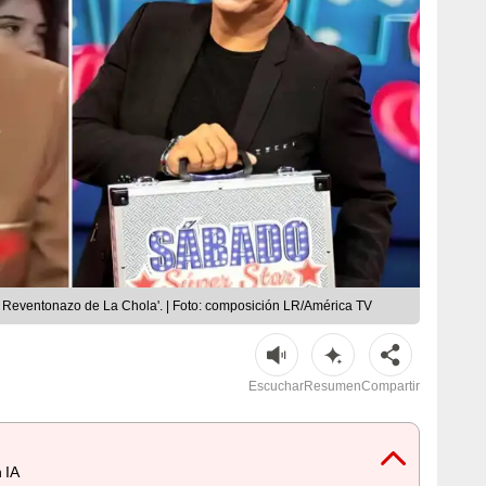
l Reventonazo de La Chola'. | Foto: composición LR/América TV
Escuchar
Resumen
Compartir
 IA