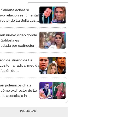
 Saldaña aclara si
vo relación sentimental
1
irector de La Bella Luz
denunciarlo por
ientos: “Me parece muy
en nuevo video donde
 Saldaña es
2
odada por exdirector de
la Luz: la agarra de la
sin su consentimiento
do del dueño de La
 Luz toma radical medida
3
ifusión de
ometedores audios en
an polémicos chats
 cómo exdirector de La
4
 Luz acosaba a la
nte Claudia Salazar:
nes?, te espero”