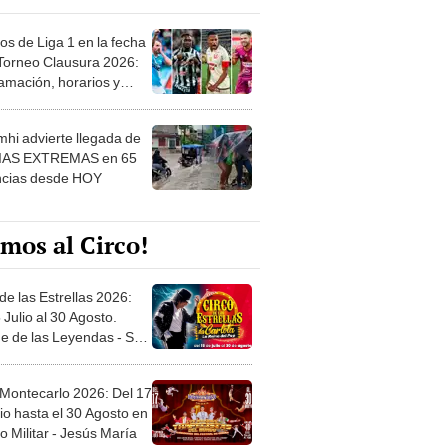
os de Liga 1 en la fecha
 Torneo Clausura 2026:
amación, horarios y
 ver
hi advierte llegada de
IAS EXTREMAS en 65
ncias desde HOY
mos al Circo!
de las Estrellas 2026:
 Julio al 30 Agosto.
e de las Leyendas - San
l
 Montecarlo 2026: Del 17
io hasta el 30 Agosto en
o Militar - Jesús María