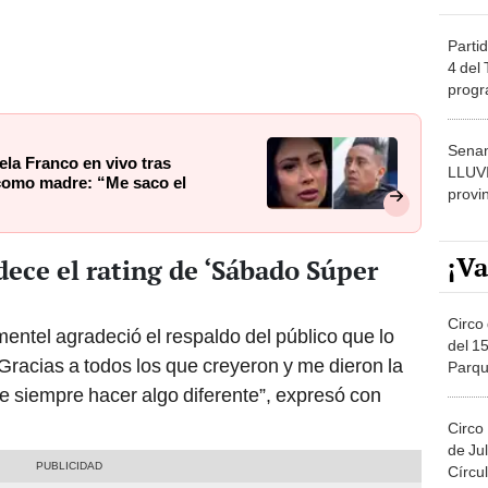
Partid
4 del
progr
dónde
Senam
ela Franco en vivo tras
LLUV
como madre: “Me saco el
provi
¡Va
ece el rating de ‘Sábado Súper
Circo 
mentel agradeció el respaldo del público que lo
del 15
racias a todos los que creyeron y me dieron la
Parqu
Migue
e siempre hacer algo diferente”, expresó con
Circo
de Jul
Círcul