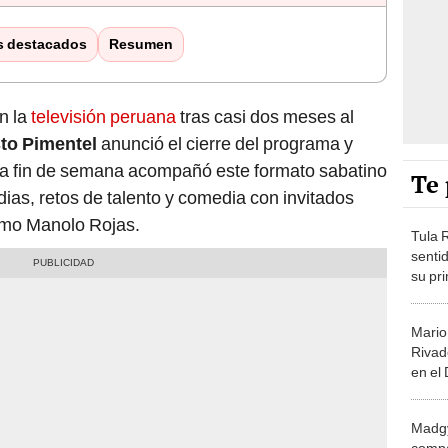
s destacados
Resumen
n la
televisión peruana
tras casi dos meses al
to Pimentel
anunció el cierre del programa y
da fin de semana acompañó este formato sabatino
Te 
ias, retos de talento y comedia con invitados
como Manolo Rojas.
Tula 
senti
su pr
su hi
un ab
Mario
Rivad
en el
suerte
tenert
Madgy
compa