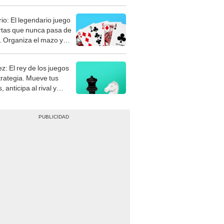
rio: El legendario juego
rtas que nunca pasa de
 Organiza el mazo y
stra tu habilidad.
z: El rey de los juegos
trategia. Mueve tus
, anticipa al rival y
gue el jaque mate.