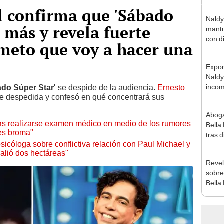
l confirma que 'Sábado
Naldy
 más y revela fuerte
mantu
con d
meto que voy a hacer una
tras 
tocam
Expon
bajo”
Naldy
incom
do Súper Star'
se despide de la audiencia.
Ernesto
e despedida y confesó en qué concentrará sus
La Bel
mano 
Aboga
ras realizarse examen médico en medio de los rumores
Bella
 es broma"
tras d
icóloga sobre conflictiva relación con Paul Michael y
compr
valió dos hectáreas"
vivo
Revel
sobre
Bella
canta
“¿Vie