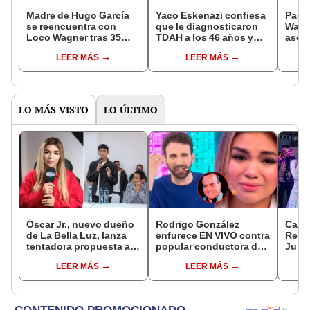
Madre de Hugo García
Yaco Eskenazi confiesa
Padre
se reencuentra con
que le diagnosticaron
Wagne
Loco Wagner tras 35
TDAH a los 46 años y
asegu
años y sorprende al
revela la reacción de su
tatar
LEER MÁS
LEER MÁS
exponer sus vivencias
madre: "No entendía"
Grau
juntos
gene
LO MÁS VISTO
LO ÚLTIMO
Óscar Jr., nuevo dueño
Rodrigo González
Cant
de La Bella Luz, lanza
enfurece EN VIVO contra
Rebe
tentadora propuesta a
popular conductora de
Junio
Naldy Saldaña tras
televisión que culpó a
desa
LEER MÁS
LEER MÁS
denuncia por
Naldy Saldaña por
tras 
tocamientos: “Va a
denuncia contra César
de La
haber otro tipo de ley”
Sánchez
comu