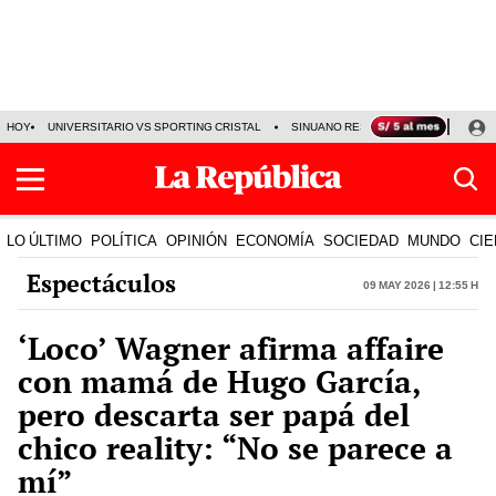
HOY
UNIVERSITARIO VS SPORTING CRISTAL
SINUANO RESULTADOS HOY
CA
LO ÚLTIMO
POLÍTICA
OPINIÓN
ECONOMÍA
SOCIEDAD
MUNDO
CIE
Espectáculos
09 May 2026 | 12:55 h
‘Loco’ Wagner afirma affaire
con mamá de Hugo García,
pero descarta ser papá del
chico reality: “No se parece a
mí”