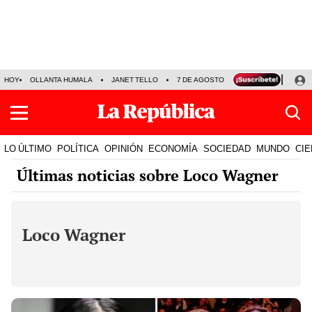
HOY
OLLANTA HUMALA
JANET TELLO
7 DE AGOSTO
TINKA RESULTADOS
LO ÚLTIMO
POLÍTICA
OPINIÓN
ECONOMÍA
SOCIEDAD
MUNDO
CIE
Últimas noticias sobre Loco Wagner
Loco Wagner