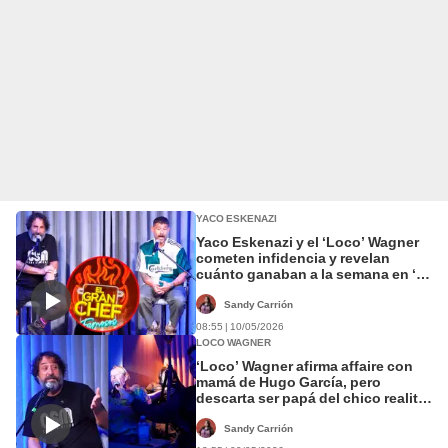
YACO ESKENAZI
Yaco Eskenazi y el ‘Loco’ Wagner
cometen infidencia y revelan
cuánto ganaban a la semana en ‘El
gran chef famosos’: uno cobraba
el triple
Sandy Carrión
08:55 | 10/05/2026
LOCO WAGNER
‘Loco’ Wagner afirma affaire con
mamá de Hugo García, pero
descarta ser papá del chico reality:
“No se parece a mí”
Sandy Carrión