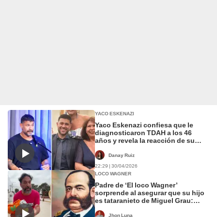
YACO ESKENAZI
Yaco Eskenazi confiesa que le
diagnosticaron TDAH a los 46
años y revela la reacción de su
madre: "No entendía"
Danay Ruiz
22:29 | 30/04/2026
LOCO WAGNER
Padre de ‘El loco Wagner’
sorprende al asegurar que su hijo
es tataranieto de Miguel Grau:
“Tenemos unos genes
interesantes”
Jhon Luna