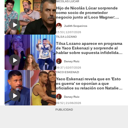
NICOLÁS LÚCAR
Hijo de Nicolás Lúcar sorprende
como socio de prometedor
negocio junto al Loco Wagner:
"Nos va muy bien”
Judith Sequeiros
15:53 | 12/07/2026
TILSA LOZANO
Tilsa Lozano aparece en programa
de Yaco Eskenazi y sorprende al
hablar sobre supuesta infidelidad
con el conductor: "Desde chiquita
ya me picaba"
Danay Ruiz
09:37 | 02/07/2026
YACO ESKENAZI
Yaco Eskenazi revela que en 'Esto
es guerra' se oponían a que
oficialice su relación con Natalie
Vértiz y lo botaron por fuerte pelea
tras defenderla
Danay Ruiz
09:52 | 21/06/2026