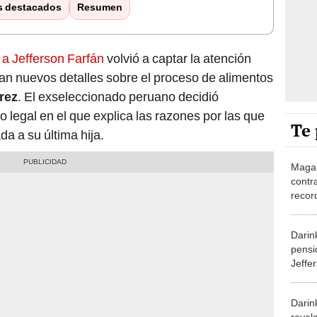
s destacados
Resumen
 a Jefferson Farfán
volvió a captar la atención
an nuevos detalles sobre el proceso de alimentos
rez
. El exseleccionado peruano decidió
 legal en el que explica las razones por las que
Te 
da a su última hija.
Magal
contr
recor
Jeffe
que le
Darin
pensi
Jeffe
para s
todas
Darin
revela