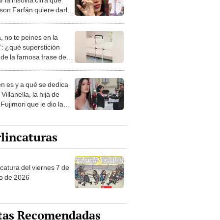
rson Farfán quiere darle
pensión para su hija: “Él
una vida de lujos”
, no te peines en la
: ¿qué superstición
de la famosa frase de
nanitos Verdes?
n es y a qué se dedica
Villanella, la hija de
Fujimori que le dio la
 a nivel nacional?
lincaturas
catura del viernes 7 de
o de 2026
tas Recomendadas