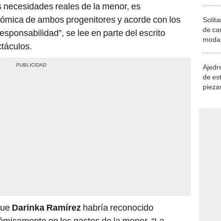
as necesidades reales de la menor, es
nómica de ambos progenitores y acorde con los
Solita
de ca
esponsabilidad”, se lee en parte del escrito
moda.
ctáculos.
demue
Ajedre
de es
piezas
consi
que
Darinka Ramírez
habría reconocido
ómicamente en los gastos de la menor. “La