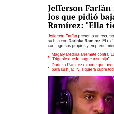
Jefferson Farfán 
los que pidió ba
Ramírez: "Ella 
Jefferson Farfán
presentó un recurso
su hija con
Darinka Ramírez
. El ex
con ingresos propios y emprendimie
Magaly Medina arremete contra ‘La
“Díganle que le pague a su hija”
Darinka Ramírez expone que pensi
para su hija: "Ni siquiera cubre t