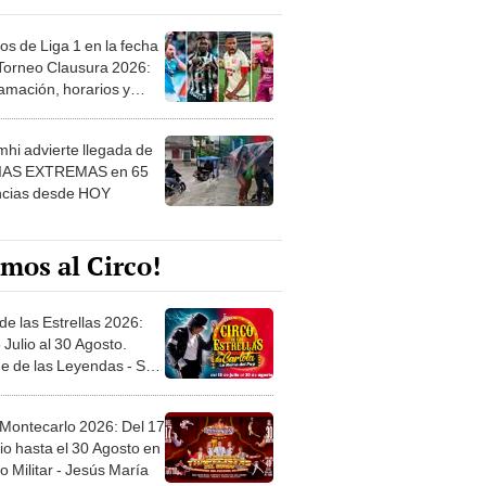
os de Liga 1 en la fecha
 Torneo Clausura 2026:
amación, horarios y
 ver
hi advierte llegada de
IAS EXTREMAS en 65
ncias desde HOY
mos al Circo!
de las Estrellas 2026:
 Julio al 30 Agosto.
e de las Leyendas - San
l
 Montecarlo 2026: Del 17
io hasta el 30 Agosto en
o Militar - Jesús María