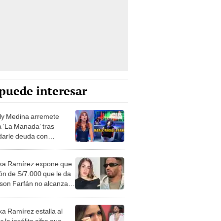
puede interesar
y Medina arremete
a ‘La Manada’ tras
darle deuda con
rson Farfán: “Díganle
 pague a su hija”
ka Ramírez expone que
ón de S/7.000 que le da
rson Farfán no alcanza
u hija: "Ni siquiera cubre
 las necesidades"
ka Ramírez estalla al
r la insólita cifra que