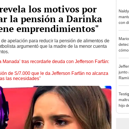
revela los motivos por
Naldy
jar la pensión a Darinka
mantu
con d
tiene emprendimientos"
tras 
tocam
Mario
bajo”
 de apelación para reducir la pensión de alimentos de
detec
futbolista argumentó que la madre de la menor cuenta
cómo 
ntos.
"Dolo
 Manada’ tras recordarle deuda con Jefferson Farfán:
Jeffe
junto
ón de S/7.000 que le da Jefferson Farfán no alcanza
Ramír
odas las necesidades"
Kanas
sus…
Testi
maltr
hijo 
Luz: 