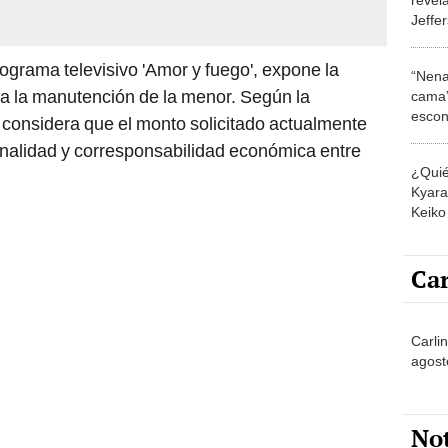
Jeffe
como 
tiene 
rograma televisivo 'Amor y fuego', expone la
“Nena
o a la manutención de la menor. Según la
cama”
escon
 considera que el monto solicitado actualmente
los E
onalidad y corresponsabilidad económica entre
¿Quié
Kyara 
Keiko 
contra
Car
Carlin
agost
No