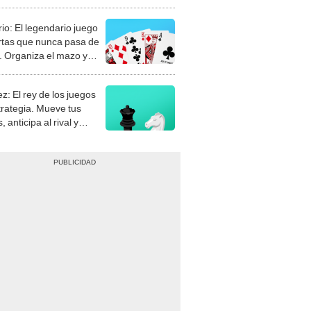
rio: El legendario juego
rtas que nunca pasa de
 Organiza el mazo y
stra tu habilidad.
z: El rey de los juegos
trategia. Mueve tus
, anticipa al rival y
gue el jaque mate.