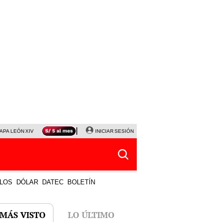
APA LEÓN XIV
NALDY SALDAÑA
INICIAR SESIÓN
LA BELLA LUZ
MAGALY MEDINA
HORÓS
LOS
DÓLAR
DATEC
BOLETÍN
 MÁS VISTO
LO ÚLTIMO