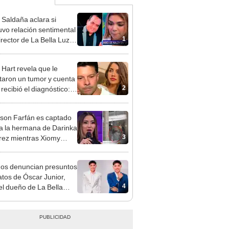
 Saldaña aclara si
vo relación sentimental
1
irector de La Bella Luz
denunciarlo por
ientos: “Me parece muy
 Hart revela que le
taron un tumor y cuenta
2
recibió el diagnóstico:
res muy fuertes..."
rson Farfán es captado
 a la hermana de Darinka
3
ez mientras Xiomy
hiro trabajaba: “Él tiene
”
gos denuncian presuntos
atos de Óscar Junior,
4
del dueño de La Bella
"Humilla a los demás"