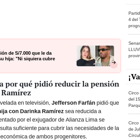
Partid
4 del
progr
dónde
Senam
LLUV
ón de S/7.000 que le da
provi
u hija: "Ni siquiera cubre
¡Va
a por qué pidió reducir la pensión
a Ramírez
Circo 
del 15
velada en televisión,
Jefferson Farfán
pidió que
Parqu
hija con Darinka Ramírez
sea reducida a
Migue
sentado por el exjugador de Alianza Lima se
Circo
sulta suficiente para cubrir las necesidades de la
de Jul
Círcul
d económica de ambos progenitores.