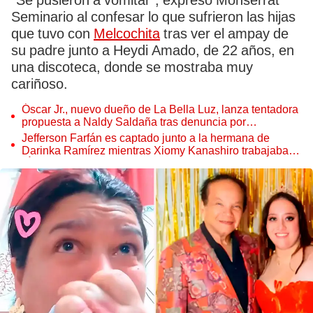
“Se pusieron a vomitar”, expresó Monserrat
Seminario al confesar lo que sufrieron las hijas
que tuvo con
Melcochita
tras ver el ampay de
su padre junto a Heydi Amado, de 22 años, en
una discoteca, donde se mostraba muy
cariñoso.
Óscar Jr., nuevo dueño de La Bella Luz, lanza tentadora
propuesta a Naldy Saldaña tras denuncia por
tocamientos
Jefferson Farfán es captado junto a la hermana de
Darinka Ramírez mientras Xiomy Kanashiro trabajaba:
“Él tiene sus…”