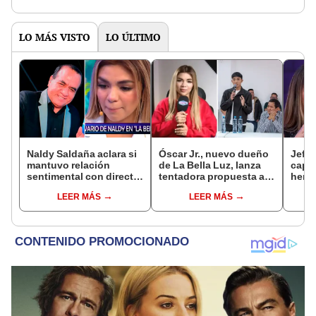
salsoteca?
LO MÁS VISTO
LO ÚLTIMO
Naldy Saldaña aclara si
Óscar Jr., nuevo dueño
Jeffe
mantuvo relación
de La Bella Luz, lanza
capta
sentimental con director
tentadora propuesta a
herm
de La Bella Luz tras
Naldy Saldaña tras
Ramí
LEER MÁS
LEER MÁS
denunciarlo por
denuncia por
Kanas
tocamientos: “Me
tocamientos: “Va a
tien
parece muy bajo”
haber otro tipo de ley”