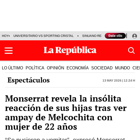
HOY
UNIVERSITARIO VS SPORTING CRISTAL
SINUANO RESULTADOS HOY
CA
LO ÚLTIMO
POLÍTICA
OPINIÓN
ECONOMÍA
SOCIEDAD
MUNDO
CIE
Espectáculos
13 May 2026 | 12:24 h
Monserrat revela la insólita
reacción de sus hijas tras ver
ampay de Melcochita con
mujer de 22 años