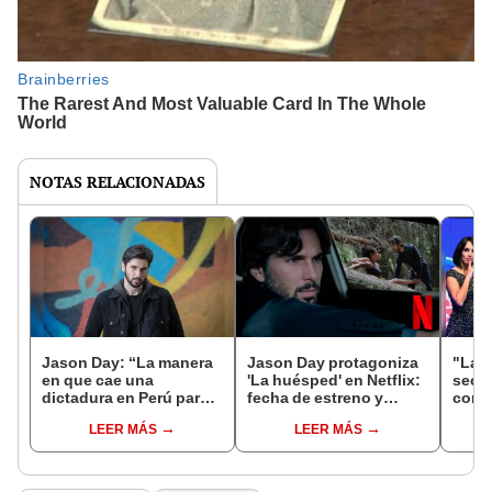
NOTAS RELACIONADAS
Jason Day: “La manera
Jason Day protagoniza
"La c
en que cae una
'La huésped' en Netflix:
secre
dictadura en Perú para
fecha de estreno y
consi
que aparezca una
reparto de la nueva serie
y por
LEER MÁS
LEER MÁS
democracia frívola sería
de suspenso
un buen thriller”