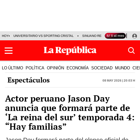
HOY
UNIVERSITARIO VS SPORTING CRISTAL
SINUANO RESULTADOS HOY
CA
LO ÚLTIMO
POLÍTICA
OPINIÓN
ECONOMÍA
SOCIEDAD
MUNDO
CIE
Espectáculos
08 May 2026 | 20:03 h
Actor peruano Jason Day
anuncia que formará parte de
‘La reina del sur’ temporada 4:
“Hay familias”