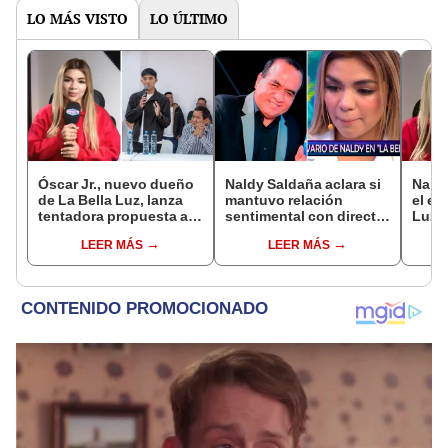
LO MÁS VISTO
LO ÚLTIMO
Óscar Jr., nuevo dueño
Naldy Saldaña aclara si
Nald
de La Bella Luz, lanza
mantuvo relación
el ex
tentadora propuesta a
sentimental con director
Luz n
Naldy Saldaña tras
de La Bella Luz tras
justi
LEER MÁS
LEER MÁS
denuncia por
denunciarlo por
dónd
tocamientos: “Va a
tocamientos: “Me
haber otro tipo de ley”
parece muy bajo”