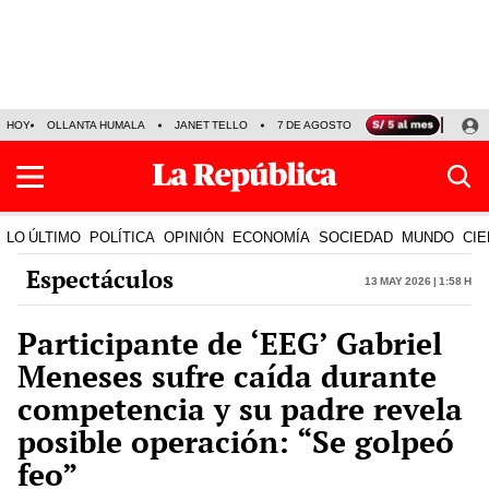
HOY
OLLANTA HUMALA
JANET TELLO
7 DE AGOSTO
TINKA RESULTADOS
LO ÚLTIMO
POLÍTICA
OPINIÓN
ECONOMÍA
SOCIEDAD
MUNDO
CIE
Espectáculos
13 May 2026 | 1:58 h
Participante de ‘EEG’ Gabriel
Meneses sufre caída durante
competencia y su padre revela
posible operación: “Se golpeó
feo”