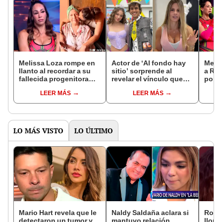
Melissa Loza rompe en
Actor de ‘Al fondo hay
Meli
llanto al recordar a su
sitio’ sorprende al
a Ro
fallecida progenitora
revelar el vínculo que
por s
por el Día de la Madre:
tuvo con Alejandra
guerr
LEER MÁS
LEER MÁS
“Te amo hasta el
Baigorria: "Mi papá la
estud
infinito”
crio"
"¿Qu
carre
LO MÁS VISTO
LO ÚLTIMO
Mario Hart revela que le
Naldy Saldaña aclara si
Rosá
detectaron un tumor y
mantuvo relación
llora 