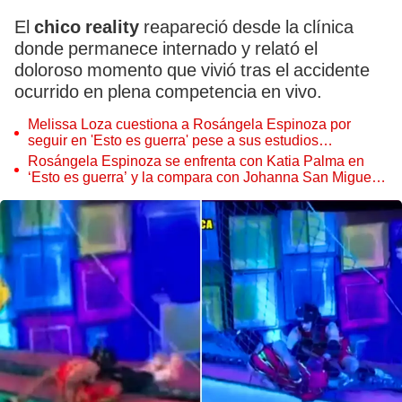
El
chico reality
reapareció desde la clínica
donde permanece internado y relató el
doloroso momento que vivió tras el accidente
ocurrido en plena competencia en vivo.
Melissa Loza cuestiona a Rosángela Espinoza por
seguir en 'Esto es guerra' pese a sus estudios
universitarios: "¿Qué has hecho con tu carrera?"
Rosángela Espinoza se enfrenta con Katia Palma en
‘Esto es guerra’ y la compara con Johanna San Miguel:
“Yo la admiro y la respeto”