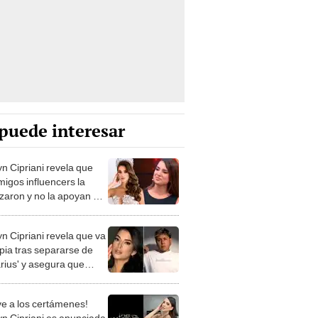
puede interesar
n Cipriani revela que
migos influencers la
zaron y no la apoyan en
mpaña para el MGI All
: "Me sorprende"
n Cipriani revela que va
apia tras separarse de
rius' y asegura que
ó sus gustos: "Ahora
 chicos guapos"
ve a los certámenes!
n Cipriani es anunciada