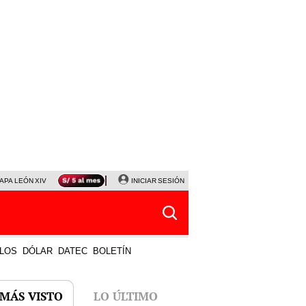
APA LEÓN XIV
NALDY SALDAÑA
INICIAR SESIÓN
LA BELLA LUZ
MAGALY MEDINA
HORÓS
LOS
DÓLAR
DATEC
BOLETÍN
 MÁS VISTO
LO ÚLTIMO