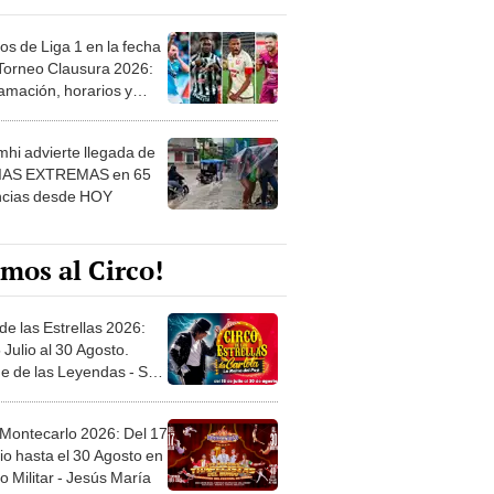
os de Liga 1 en la fecha
 Torneo Clausura 2026:
amación, horarios y
 ver
hi advierte llegada de
IAS EXTREMAS en 65
ncias desde HOY
mos al Circo!
de las Estrellas 2026:
 Julio al 30 Agosto.
e de las Leyendas - San
l
 Montecarlo 2026: Del 17
io hasta el 30 Agosto en
o Militar - Jesús María