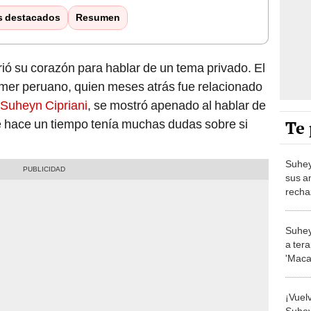
s destacados
Resumen
rió su corazón para hablar de un tema privado. El
amer peruano, quien meses atrás fue relacionado
Suheyn Cipriani
, se mostró apenado al hablar de
Te 
e hace un tiempo tenía muchas dudas sobre si
Suhey
sus a
recha
su ca
Stars
Suhey
a ter
'Maca
cambi
busco
¡Vuel
Suhey