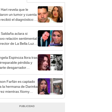
 Hart revela que le
taron un tumor y cuenta
1
recibió el diagnóstico:
res muy fuertes..."
 Saldaña aclara si
vo relación sentimental
2
irector de La Bella Luz
denunciarlo por
ientos: “Me parece muy
gela Espinoza llora tras
 irreparable pérdida y
3
rte desgarrador
je: "Descansa en paz,
bé"
rson Farfán es captado
 a la hermana de Darinka
4
ez mientras Xiomy
hiro trabajaba: “Él tiene
”