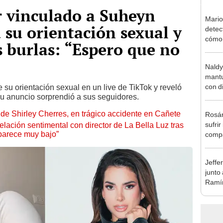
 vinculado a Suheyn
Mario
 su orientación sexual y
detec
cómo 
s burlas: “Espero que no
"Dolo
Naldy
mantu
con d
 su orientación sexual en un live de TikTok y reveló
Su anuncio sorprendió a sus seguidores.
tras 
tocam
de Shirley Cherres, en trágico accidente en Cañete
Rosán
bajo”
sufrir
lación sentimental con director de La Bella Luz tras
parece muy bajo”
compa
mensa
mi be
Jeffe
junto
Ramír
Kanas
sus…