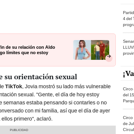
Partid
4 del
progr
dónde
Senam
fin de su relación con Aldo
LLUV
go límites que no estoy
provi
¡Va
e su orientación sexual
 de
TikTok
, Jovia mostró su lado más vulnerable
Circo 
ntación sexual. "Gente, el día de hoy estoy
del 15
Parqu
te semanas estaba pensando si contarles o no
Migue
nversado con mi familia, así que el día de ayer
Circo
 ellos primero", aclaró.
de Jul
Círcul