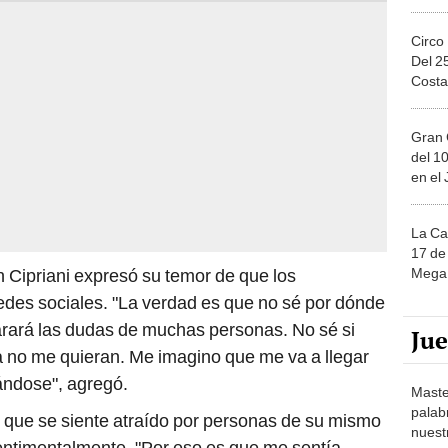
Circo
Del 2
Costa
Gran 
del 10
en el
La Ca
17 de 
Mega 
 Cipriani expresó su temor de que los
redes sociales. "La verdad es que no sé por dónde
arará las dudas de muchas personas. No sé si
Ju
 no me quieran. Me imagino que me va a llegar
ándose", agregó.
Maste
palab
r que se siente atraído por personas de su mismo
nuest
entimentalmente. "Por eso es que me sentía