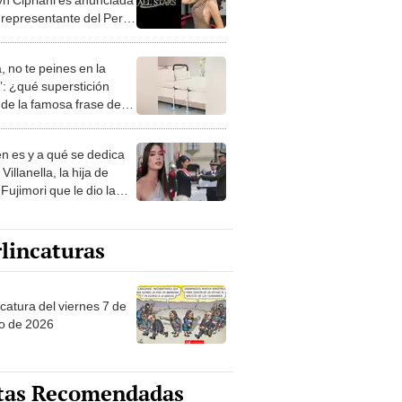
representante del Perú
 Miss Grand International
ars
, no te peines en la
: ¿qué superstición
de la famosa frase de
nanitos Verdes?
n es y a qué se dedica
Villanella, la hija de
Fujimori que le dio la
 a nivel nacional?
lincaturas
catura del viernes 7 de
o de 2026
tas Recomendadas