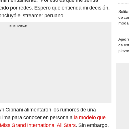
ido por redes. Espero que entienda mi decisión.
Solita
concluyó el streamer peruano.
de ca
moda.
demue
Ajedre
de es
piezas
consi
n Cipriani alimentaron los rumores de una
 a Lima para conocer en persona a
la modelo que
Miss Grand International All Stars
. Sin embargo,