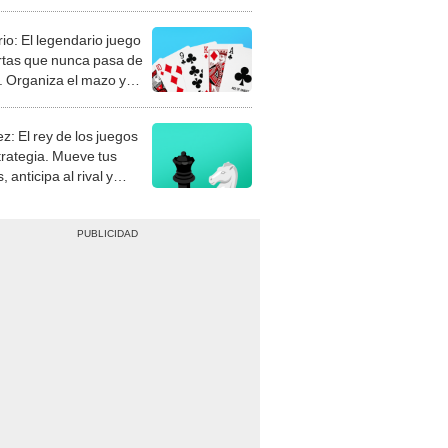
rio: El legendario juego
rtas que nunca pasa de
 Organiza el mazo y
stra tu habilidad.
z: El rey de los juegos
trategia. Mueve tus
, anticipa al rival y
gue el jaque mate.