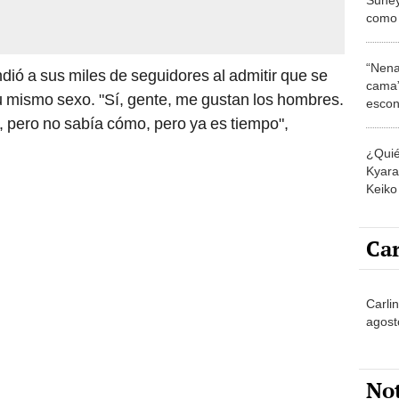
como 
en el
All St
“Nena
ndió a sus miles de seguidores al admitir que se
cama”
u mismo sexo. "Sí, gente, me gustan los hombres.
escon
los E
, pero no sabía cómo, pero ya es tiempo",
¿Quié
Kyara 
Keiko 
contra
Car
Carlin
agost
No