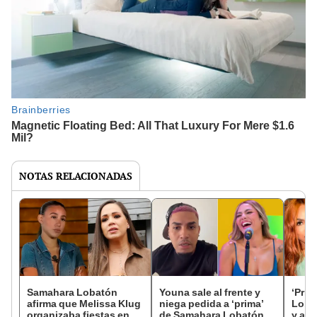
NOTAS RELACIONADAS
Samahara Lobatón
Youna sale al frente y
‘Prim
afirma que Melissa Klug
niega pedida a ‘prima’
Lobat
organizaba fiestas en la
de Samahara Lobatón:
y ase