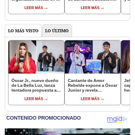
casa que Jefferson
“Jamás le dije que me
pidió
LEER MÁS
LEER MÁS
Farfán le dejó a sus
quería casar”
prime
hijos: “Nos volvimos
helic
millonarias”
todo
LO MÁS VISTO
LO ÚLTIMO
Óscar Jr., nuevo dueño
Cantante de Amor
Jeffe
de La Bella Luz, lanza
Rebelde expone a Óscar
capta
tentadora propuesta a
Junior y revela
herm
Naldy Saldaña tras
desagradable momento
Ramí
LEER MÁS
LEER MÁS
denuncia por
tras encuentro con líder
Kanas
tocamientos: “Va a
de La Bella Luz: “Corté
tien
haber otro tipo de ley”
comunicación con él”