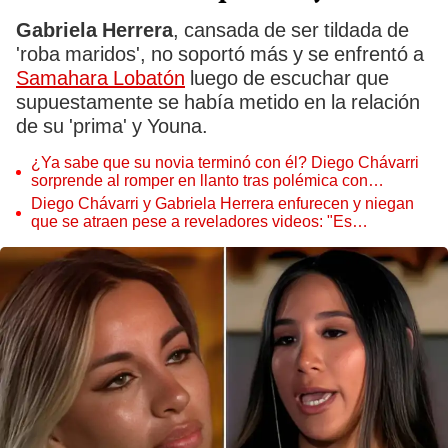
Gabriela Herrera
, cansada de ser tildada de
'roba maridos', no soportó más y se enfrentó a
Samahara Lobatón
luego de escuchar que
supuestamente se había metido en la relación
de su 'prima' y Youna.
¿Ya sabe que su novia terminó con él? Diego Chávarri
sorprende al romper en llanto tras polémica con
Gabriela Herrera
Diego Chávarri y Gabriela Herrera enfurecen y niegan
que se atraen pese a reveladores videos: "Es
difamación, no hay nada comprometedor"