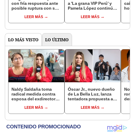
con fría respuesta ante
a 'La grana VIP Perú' y
caída
posible ruptura con su
Pamela López continúa
horas
novia tras coqueteos
en competencia:
elimi
LEER MÁS
LEER MÁS
con Gabriela Herrera:
"Agradecer a mi familia"
VIP P
"Ya llegará alguien más"
se me
rodil
LO MÁS VISTO
LO ÚLTIMO
Naldy Saldaña toma
Óscar Jr., nuevo dueño
Novi
radical medida contra
de La Bella Luz, lanza
rompe
esposa del exdirector
tentadora propuesta a
denu
de La Bella Luz tras
Naldy Saldaña tras
exdir
LEER MÁS
LEER MÁS
acusarla de tener
denuncia por
Luz: 
relación con él: “Es
tocamientos: “Va a
apoy
bastante grave”
haber otro tipo de ley”