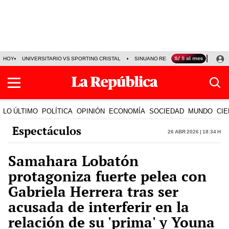
HOY
UNIVERSITARIO VS SPORTING CRISTAL
SINUANO RESULTADOS HOY
CA
LO ÚLTIMO
POLÍTICA
OPINIÓN
ECONOMÍA
SOCIEDAD
MUNDO
CIE
Espectáculos
26 Abr 2026 | 18:34 h
Samahara Lobatón
protagoniza fuerte pelea con
Gabriela Herrera tras ser
acusada de interferir en la
relación de su 'prima' y Youna