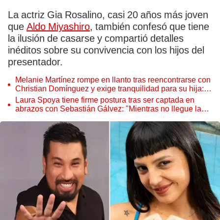
La actriz Gia Rosalino, casi 20 años más joven
que
Aldo Miyashiro
, también confesó que tiene
la ilusión de casarse y compartió detalles
inéditos sobre su convivencia con los hijos del
presentador.
Melanie Martínez rompe en llanto tras reencontrarse con
Christian Domínguez y exige tranquilidad para su hija:
"No la sigan lastimando"
Laura Spoya tiene firme postura tras ser captada en
abrazos con Sebastián Gálvez: "Mientras no llegue la
persona indicada..."