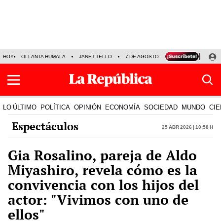
HOY
OLLANTA HUMALA
JANET TELLO
7 DE AGOSTO
TINKA RESULTADOS
LO ÚLTIMO
POLÍTICA
OPINIÓN
ECONOMÍA
SOCIEDAD
MUNDO
CIE
Espectáculos
25 Abr 2026 | 10:58 h
Gia Rosalino, pareja de Aldo
Miyashiro, revela cómo es la
convivencia con los hijos del
actor: "Vivimos con uno de
ellos"