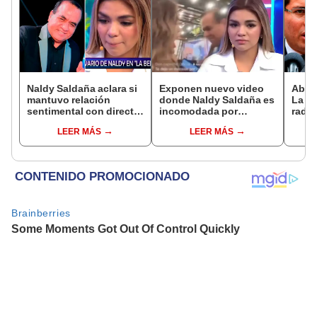
Naldy Saldaña aclara si
Exponen nuevo video
Abog
mantuvo relación
donde Naldy Saldaña es
La Be
sentimental con director
incomodada por
radic
de La Bella Luz tras
exdirector de La Bella
difus
LEER MÁS
LEER MÁS
denunciarlo por
Luz: la agarra de la
comp
tocamientos: “Me
mano sin su
audio
parece muy bajo”
consentimiento