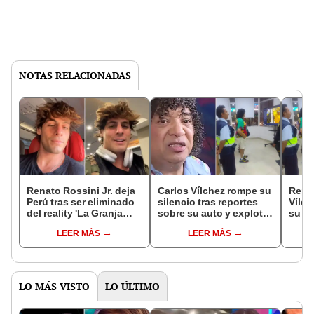
NOTAS RELACIONADAS
Renato Rossini Jr. deja
Carlos Vílchez rompe su
Repo
Perú tras ser eliminado
silencio tras reportes
Vílch
del reality 'La Granja
sobre su auto y explota:
su ve
VIP': "Les avisé: salgo
"Me dijeron que hasta
Libre
LEER MÁS
LEER MÁS
'funado' y me voy"
ahí no llegan las
pronu
cámaras"
suce
LO MÁS VISTO
LO ÚLTIMO