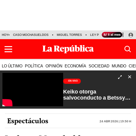
HOY
CASO MOCHASUELDOS
MIGUEL TORRES
LEY PULPÍN
PRECIO DEL
LO ÚLTIMO
POLÍTICA
OPINIÓN
ECONOMÍA
SOCIEDAD
MUNDO
CIE
EN VIVO
Keiko otorga
salvoconducto a Betssy
Chávez y renuevan
Petroperú | Sin Guion con
Rosa María Palacios
Espectáculos
24 Abr 2026 | 19:50 h