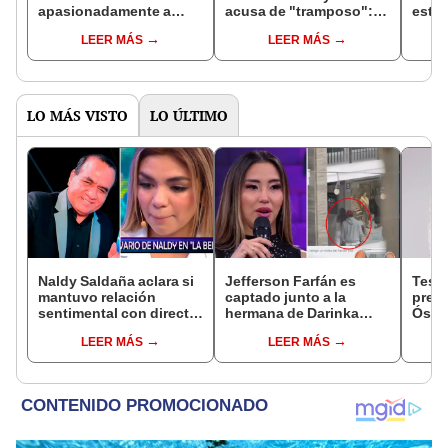
apasionadamente a
acusa de "tramposo":
estaf
Tilsa Lozano revela que
"Está con novia y me
desv
LEER MÁS
LEER MÁS
es muy amigo de
escribe"
medi
Jackson Mora: "Hemos
fant
entrenado años"
LO MÁS VISTO
LO ÚLTIMO
Naldy Saldaña aclara si
Jefferson Farfán es
Test
mantuvo relación
captado junto a la
presu
sentimental con director
hermana de Darinka
Óscar
de La Bella Luz tras
Ramírez mientras Xiomy
dueño
LEER MÁS
LEER MÁS
denunciarlo por
Kanashiro trabajaba: “Él
"Humi
tocamientos: “Me
tiene sus…”
parece muy bajo”