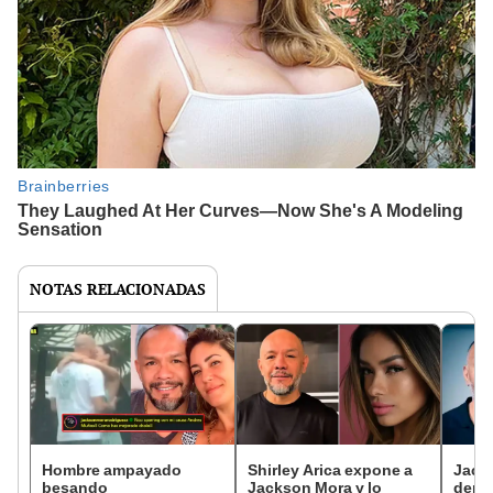
NOTAS RELACIONADAS
Hombre ampayado
Shirley Arica expone a
Jack
besando
Jackson Mora y lo
denu