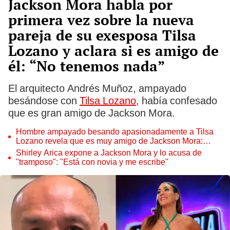
Jackson Mora habla por
primera vez sobre la nueva
pareja de su exesposa Tilsa
Lozano y aclara si es amigo de
él: “No tenemos nada”
El arquitecto Andrés Muñoz, ampayado
besándose con
Tilsa Lozano
, había confesado
que es gran amigo de Jackson Mora.
Hombre ampayado besando apasionadamente a Tilsa
Lozano revela que es muy amigo de Jackson Mora:
"Hemos entrenado años"
Shirley Arica expone a Jackson Mora y lo acusa de
"tramposo": "Está con novia y me escribe"