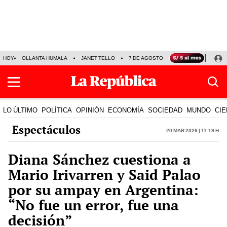
HOY
OLLANTA HUMALA
JANET TELLO
7 DE AGOSTO
TINKA RESULTADOS
LO ÚLTIMO
POLÍTICA
OPINIÓN
ECONOMÍA
SOCIEDAD
MUNDO
CIE
Espectáculos
20 Mar 2026 | 11:19 h
Diana Sánchez cuestiona a
Mario Irivarren y Said Palao
por su ampay en Argentina:
“No fue un error, fue una
decisión”