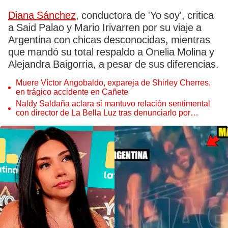
Diana Sánchez
, conductora de 'Yo soy', critica
a Said Palao y Mario Irivarren por su viaje a
Argentina con chicas desconocidas, mientras
que mandó su total respaldo a Onelia Molina y
Alejandra Baigorria, a pesar de sus diferencias.
Muere Víctor Angobaldo, expareja de Shirley Cherres,
en trágico accidente en Cañete
Naldy Saldaña aclara si mantuvo relación sentimental
con director de La Bella Luz tras denunciarlo por
tocamientos: “Me parece muy bajo”