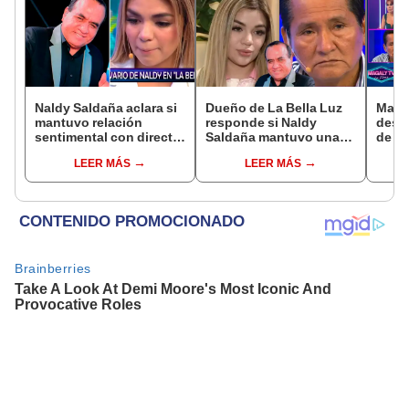
Naldy Saldaña aclara si
Dueño de La Bella Luz
Maga
mantuvo relación
responde si Naldy
dese
sentimental con director
Saldaña mantuvo una
de La
de La Bella Luz tras
relación con el
expo
LEER MÁS
LEER MÁS
denunciarlo por
exdirector musical: “No
recla
tocamientos: “Me
me consta”
por v
parece muy bajo”
Sánc