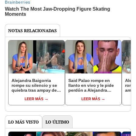
NOTAS RELACIONADAS
Alejandra Baigorria
Said Palao rompe en
Aleja
rompe su silencio y se
llanto en vivo y le pide
rompe
quiebra tras ampay de
perdón a Alejandra
ampay
Said Palao con mujeres
Baigorria tras ampay:
lanza
LEER MÁS
LEER MÁS
en Argentina: "No la
"Voy a tratar de
“Voy 
estoy pasando bien"
recuperar nuestro
y les
matrimonio"
LO MÁS VISTO
LO ÚLTIMO