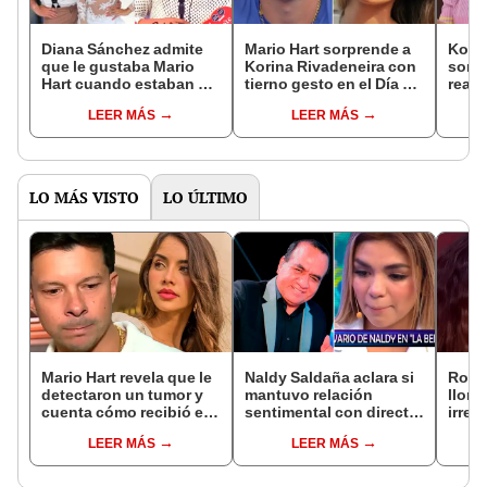
Diana Sánchez admite
Mario Hart sorprende a
Korin
que le gustaba Mario
Korina Rivadeneira con
sorpr
Hart cuando estaban en
tierno gesto en el Día de
reali
‘Combate’: “Hemos
la Madre: "¡Qué suerte
médi
LEER MÁS
LEER MÁS
tenido una relación
la de nuestros hijos de
rumo
ficticia”
tenerte!"
de Ma
brom
LO MÁS VISTO
LO ÚLTIMO
Mario Hart revela que le
Naldy Saldaña aclara si
Rosá
detectaron un tumor y
mantuvo relación
llora 
cuenta cómo recibió el
sentimental con director
irrep
diagnóstico: "Dolores
de La Bella Luz tras
comp
LEER MÁS
LEER MÁS
muy fuertes..."
denunciarlo por
mens
tocamientos: “Me
paz, 
parece muy bajo”