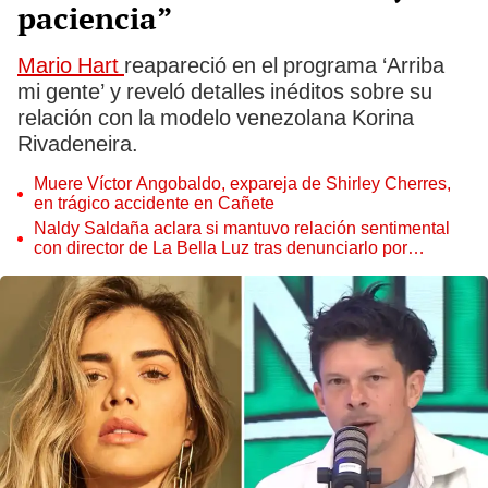
paciencia”
Mario Hart
reapareció en el programa ‘Arriba
mi gente’ y reveló detalles inéditos sobre su
relación con la modelo venezolana Korina
Rivadeneira.
Muere Víctor Angobaldo, expareja de Shirley Cherres,
en trágico accidente en Cañete
Naldy Saldaña aclara si mantuvo relación sentimental
con director de La Bella Luz tras denunciarlo por
tocamientos: “Me parece muy bajo”