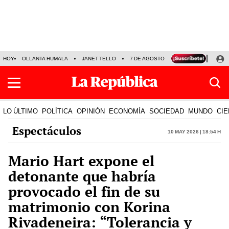
HOY
OLLANTA HUMALA
JANET TELLO
7 DE AGOSTO
TINKA RESULTADOS
LO ÚLTIMO
POLÍTICA
OPINIÓN
ECONOMÍA
SOCIEDAD
MUNDO
CIE
Espectáculos
10 May 2026 | 18:54 h
Mario Hart expone el
detonante que habría
provocado el fin de su
matrimonio con Korina
Rivadeneira: “Tolerancia y