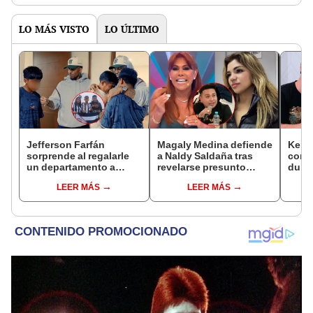
LO MÁS VISTO
LO ÚLTIMO
Jefferson Farfán
Magaly Medina defiende
Kenji
sorprende al regalarle
a Naldy Saldaña tras
conmu
un departamento a
revelarse presunto
dura 
joven promesa del
romance con animador
tiene
LEER MÁS
LEER MÁS
fútbol: "Lo hago de
de La Bella Luz: "Es lo
espos
corazón"
más sucio"
proce