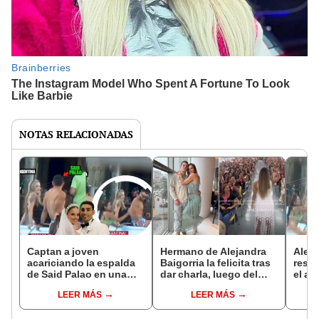
NOTAS RELACIONADAS
Captan a joven
Hermano de Alejandra
Aleja
acariciando la espalda
Baigorria la felicita tras
respo
de Said Palao en una
dar charla, luego del
el am
piscina en Argentina:
ampay de Said Palao en
en Ar
LEER MÁS
LEER MÁS
Magaly Medina mostró
Argentina: “Eres
las i
nuevas imágenes
admirable, no paras”
cuen