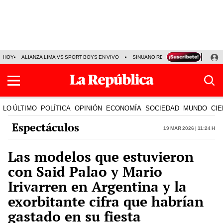
HOY
ALIANZA LIMA VS SPORT BOYS EN VIVO
SINUANO RESULTADOS HOY
JO
LO ÚLTIMO
POLÍTICA
OPINIÓN
ECONOMÍA
SOCIEDAD
MUNDO
CIE
Espectáculos
19 Mar 2026 | 11:24 h
Las modelos que estuvieron
con Said Palao y Mario
Irivarren en Argentina y la
exorbitante cifra que habrían
gastado en su fiesta