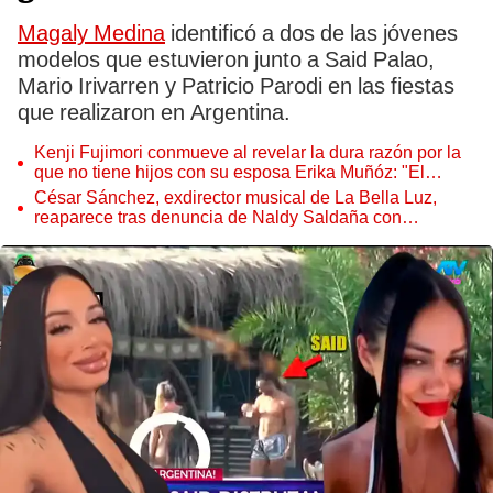
Magaly Medina
identificó a dos de las jóvenes
modelos que estuvieron junto a Said Palao,
Mario Irivarren y Patricio Parodi en las fiestas
que realizaron en Argentina.
Kenji Fujimori conmueve al revelar la dura razón por la
que no tiene hijos con su esposa Erika Muñóz: "El
proceso judicial"
César Sánchez, exdirector musical de La Bella Luz,
reaparece tras denuncia de Naldy Saldaña con
polémico pedido