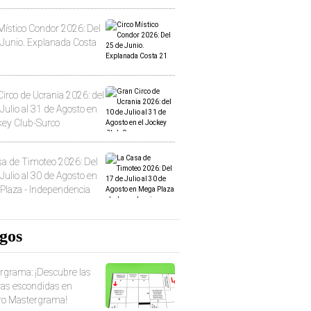
Místico Condor 2026: Del
 Junio. Explanada Costa
irco de Ucrania 2026: del
Julio al 31 de Agosto en
key Club-Surco
sa de Timoteo 2026: Del
Julio al 30 de Agosto en
Plaza - Independencia
gos
rgrama: ¡Descubre las
ras escondidas en
ro Mastergrama!