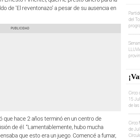
ldo de 'El reventonazo' a pesar de su ausencia en
Partid
del T
progr
dónde
Senam
LLUVI
provi
¡Va
Circo 
15 Jul
de la
 que hace 2 años terminó en un centro de
Circo 
ecisión de él. “Lamentablemente, hubo mucha
de Jul
 pensaba que esto era un juego. Comencé a fumar,
Círcul