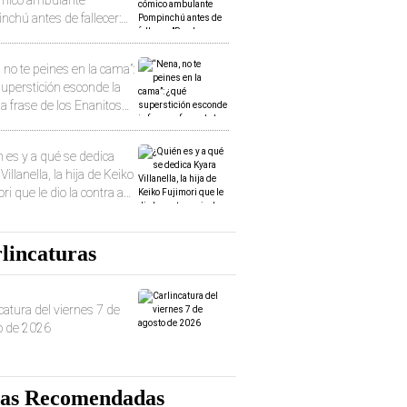
chú antes de fallecer:
 suceder cualquier cosa"
 no te peines en la cama”:
uperstición esconde la
 frase de los Enanitos
s?
 es y a qué se dedica
Villanella, la hija de Keiko
ri que le dio la contra a
nacional?
lincaturas
catura del viernes 7 de
o de 2026
as Recomendadas