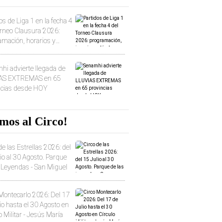
os de Liga 1 en la fecha 4
orneo Clausura 2026:
amación, horarios y
 ver
hi advierte llegada de
AS EXTREMAS en 65
ncias desde HOY
mos al Circo!
de las Estrellas 2026: del
io al 30 Agosto. Parque
s Leyendas - San Miguel
Montecarlo 2026: Del 17
io hasta el 30 Agosto en
o Militar - Jesús María