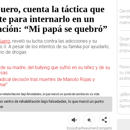
uero, cuenta la táctica que
Darin
te para internarlo en un
román
matri
tación: “Mi papá se quebró”
hija: 
muchí
Óscar
Suero
, reveló su lucha contra las adicciones y su
Bella 
 II. A pesar de los intentos de su familia por ayudarlo,
propu
mo de drogas.
denun
haber 
Novio
e su madre, del bullying que sufrió en su niñez y de su
isas
su sil
exdire
adical decisión tras muertes de Manolo Rojas y
"Tiene
nar"
Jeffe
junto
un centro de rehabilitación bajo falsedades, lo que marcó un punto
Ramír
be
Kanash
sus…”
Escuchar
Resumen
Compartir