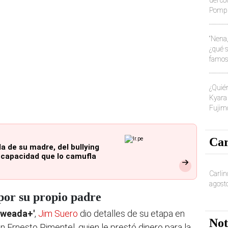
Pompin
"Puede
“Nena,
¿qué s
famosa
Verde
¿Quién
Kyara 
Fujimo
nivel 
Car
a de su madre, del bullying
iscapacidad que lo camufla
Carlin
agost
por su propio padre
 weada+'
,
Jim Suero
dio detalles de su etapa en
Not
n Ernesto Pimentel, quien le prestó dinero para la