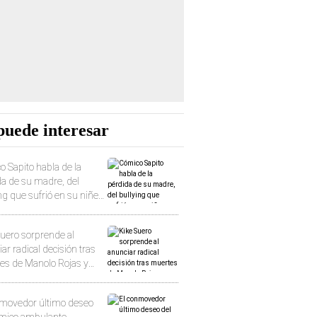
puede interesar
 Sapito habla de la
da de su madre, del
ng que sufrió en su niñez
u discapacidad que lo
a con risas
Suero sorprende al
ar radical decisión tras
es de Manolo Rojas y
inchú': "Me ha hecho
ionar"
nmovedor último deseo
ómico ambulante