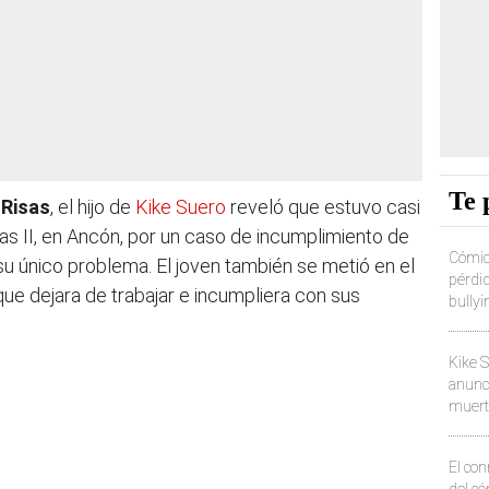
Te 
 Risas
, el hijo de
Kike Suero
reveló que estuvo casi
s II, en Ancón, por un caso de incumplimiento de
Cómico
su único problema. El joven también se metió en el
pérdi
que dejara de trabajar e incumpliera con sus
bullyi
y de s
camufl
Kike 
anunci
muert
'Pomp
reflex
El co
del c