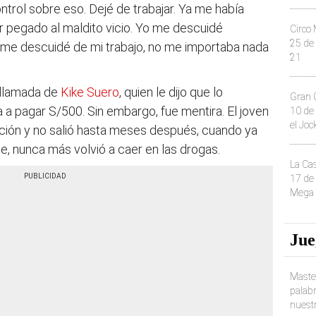
trol sobre eso. Dejé de trabajar. Ya me había
 pegado al maldito vicio. Yo me descuidé
Circo 
25 de
, me descuidé de mi trabajo, no me importaba nada
21
a llamada de
Kike Suero
, quien le dijo que lo
Gran C
 a pagar S/500. Sin embargo, fue mentira. El joven
10 de 
el Joc
ación y no salió hasta meses después, cuando ya
e, nunca más volvió a caer en las drogas.
La Ca
17 de 
Mega 
Jue
Maste
palab
nuest