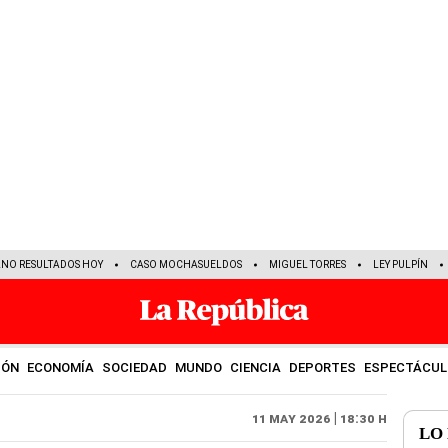
ANO RESULTADOS HOY
CASO MOCHASUELDOS
MIGUEL TORRES
LEY PULPÍN
IÓN
ECONOMÍA
SOCIEDAD
MUNDO
CIENCIA
DEPORTES
ESPECTÁCUL
11 May 2026 | 18:30 h
LO