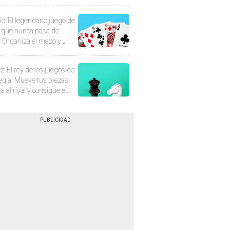
rio: El legendario juego de
s que nunca pasa de
 Organiza el mazo y
stra tu habilidad.
z: El rey de los juegos de
egia. Mueve tus piezas,
pa al rival y consigue el
 mate.