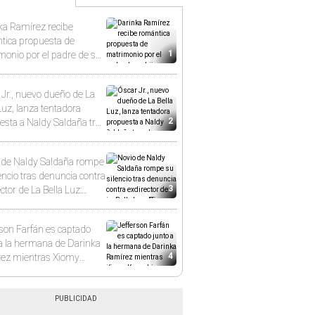
ka Ramírez recibe
tica propuesta de
1
monio por el padre de su
"Entre nervios, lágrimas y
sima felicidad"
 Jr., nuevo dueño de La
Luz, lanza tentadora
2
esta a Naldy Saldaña tras
cia por tocamientos: “Va a
otro tipo de ley”
 de Naldy Saldaña rompe
encio tras denuncia contra
3
ctor de La Bella Luz:
 todo mi apoyo"
rson Farfán es captado
 a la hermana de Darinka
4
ez mientras Xiomy
iro trabajaba: “Él tiene