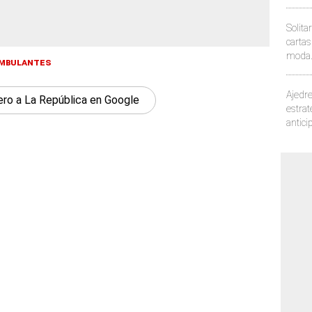
Solita
carta
moda.
MBULANTES
demue
Ajedre
ero a La República en Google
estrat
antici
jaque