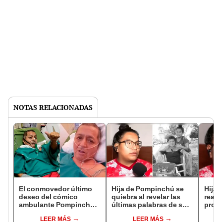
NOTAS RELACIONADAS
El conmovedor último
Hija de Pompinchú se
Hija
deseo del cómico
quiebra al revelar las
reapa
ambulante Pompinchú
últimas palabras de su
prot
antes de fallecer:
padre antes de fallecer:
en ve
LEER MÁS
LEER MÁS
"Puede suceder
"Que cuidara mucho a
ambu