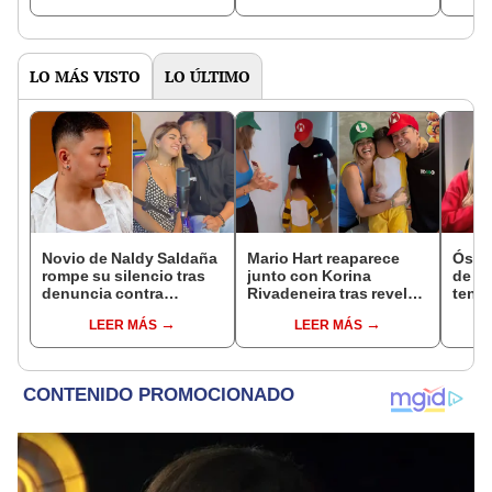
cualquier cosa"
mis hijos"
fuert
sentí
LO MÁS VISTO
LO ÚLTIMO
Novio de Naldy Saldaña
Mario Hart reaparece
Óscar
rompe su silencio tras
junto con Korina
de La
denuncia contra
Rivadeneira tras revelar
tenta
exdirector de La Bella
el difícil momento de su
Naldy
LEER MÁS
LEER MÁS
Luz: "Tiene todo mi
separación: "Que
denu
apoyo"
siempre seas feliz"
tocam
haber