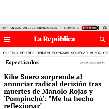
HOY
UNIVERSITARIO VS SPORTING CRISTAL
SINUANO RESULTADOS HOY
CA
LO ÚLTIMO
POLÍTICA
OPINIÓN
ECONOMÍA
SOCIEDAD
MUNDO
CIE
Espectáculos
10 May 2026 | 11:59 h
Kike Suero sorprende al
anunciar radical decisión tras
muertes de Manolo Rojas y
'Pompinchú': "Me ha hecho
reflexionar"