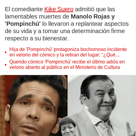
El comediante
Kike Suero
admitió que las
lamentables muertes de
Manolo Rojas y
'Pompinchú'
lo llevaron a replantear aspectos
de su vida y a tomar una determinación firme
respecto a su bienestar.
Hija de 'Pompinchú' protagoniza bochornoso incidente
en velorio del cómico y la retiran del lugar: "¿Qué
quieren, hacer más show?"
Querido cómico 'Pompinchú' recibe el último adiós en
velorio abierto al público en el Ministerio de Cultura