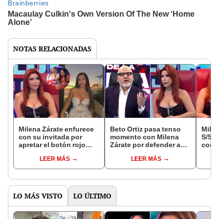
NOTAS RELACIONADAS
Milena Zárate enfurece
Beto Ortiz pasa tenso
Mile
con su invitada por
momento con Milena
S/5.0
apretar el botón rojo
Zárate por defender a
confi
tras insólita pregunta
Jonathan Maicelo: "Le
segu
LEER MÁS
LEER MÁS
sobre Thamara Gómez:
tengo un amor
nuev
“¿No entiendo por qué
particular"
sobre
presionaste?”
Grei
LO MÁS VISTO
LO ÚLTIMO