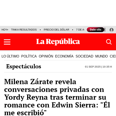
HOY
TINKA RESULTADOS
PRECIO DEL DÓLAR
7 DE AGOSTO
OLLANTA H
LO ÚLTIMO
POLÍTICA
OPINIÓN
ECONOMÍA
SOCIEDAD
MUNDO
CIE
Espectáculos
01 Sep 2025 | 10:35 h
Milena Zárate revela
conversaciones privadas con
Yordy Reyna tras terminar su
romance con Edwin Sierra: "Él
me escribió"