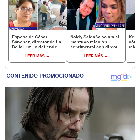
Esposa de César
Naldy Saldaña aclara si
Kenji
Sánchez, director de La
mantuvo relación
cómo 
Bella Luz, lo defiende y
sentimental con director
relac
asegura que él confesó
de La Bella Luz tras
Fujim
LEER MÁS
LEER MÁS
relación clandestina
denunciarlo por
ausen
con Naldy Saldaña:
tocamientos: “Me
event
"Hace dos años"
parece muy bajo”
Érika