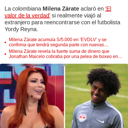
La colombiana
Milena Zárate
aclaró en
'El
valor de la verdad'
si realmente viajó al
extranjero para reencontrarse con el futbolista
Yordy Reyna.
Milena Zárate acumula S/5.000 en ‘EVDLV’ y se
confirma que tendrá segunda parte con nuevas
revelaciones sobre Edwin Sierra y Greissy Ortega
Milena Zárate revela la fuerte suma de dinero que
Jonathan Maicelo cobraba por una pelea de boxeo en
Lima