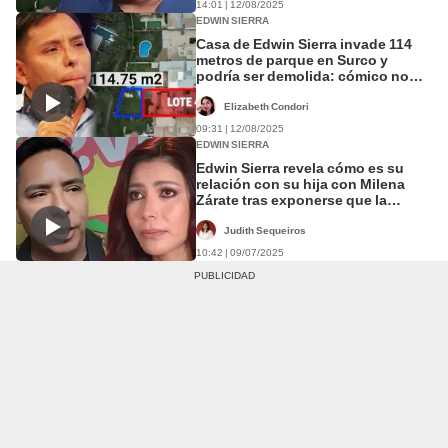
14:01 | 12/08/2025
EDWIN SIERRA
Casa de Edwin Sierra invade 114
metros de parque en Surco y
podría ser demolida: cómico no
responde a denuncia
Elizabeth Condori
09:31 | 12/08/2025
EDWIN SIERRA
Edwin Sierra revela cómo es su
relación con su hija con Milena
Zárate tras exponerse que la
menor sabe de su infidelidad
Judith Sequeiros
10:42 | 09/07/2025