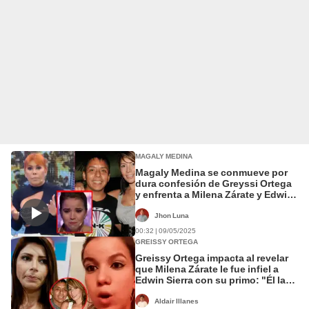
MAGALY MEDINA
Magaly Medina se conmueve por
dura confesión de Greyssi Ortega
y enfrenta a Milena Zárate y Edwin
Sierra: “Una cosa monstruosa”
Jhon Luna
00:32 | 09/05/2025
GREISSY ORTEGA
Greissy Ortega impacta al revelar
que Milena Zárate le fue infiel a
Edwin Sierra con su primo: "Él la
botó de la casa"
Aldair Illanes