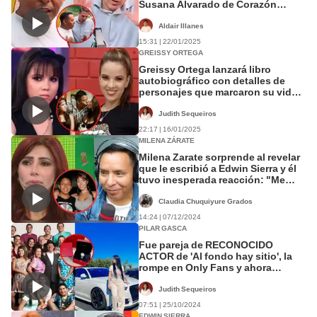
Susana Alvarado de Corazón
Serrano: "Es una artista"
Aldair Illanes
15:31 | 22/01/2025
GREISSY ORTEGA
Greissy Ortega lanzará libro
autobiográfico con detalles de
personajes que marcaron su vida:
"La verdad es solo una"
Judith Sequeiros
22:17 | 16/01/2025
MILENA ZÁRATE
Milena Zarate sorprende al revelar
que le escribió a Edwin Sierra y él
tuvo inesperada reacción: "Me
choteó"
Claudia Chuquiyure Grados
14:24 | 07/12/2024
PILAR GASCA
Fue pareja de RECONOCIDO
ACTOR de 'Al fondo hay sitio', la
rompe en Only Fans y ahora
PRESUME vida de lujos en EE. UU.
Judith Sequeiros
07:51 | 25/10/2024
EDWIN SIERRA