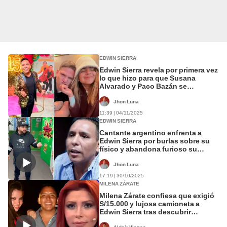
EDWIN SIERRA
Edwin Sierra revela por primera vez
lo que hizo para que Susana
Alvarado y Paco Bazán se
enamoren: “Le dije ‘quiero
presentarte una amiga’”
Jhon Luna
11:39 | 04/11/2025
EDWIN SIERRA
Cantante argentino enfrenta a
Edwin Sierra por burlas sobre su
físico y abandona furioso su
programa: “Tus chistes no son de
agrado"
Jhon Luna
17:19 | 30/10/2025
MILENA ZÁRATE
Milena Zárate confiesa que exigió
S/15.000 y lujosa camioneta a
Edwin Sierra tras descubrir
infidelidad con su hermana