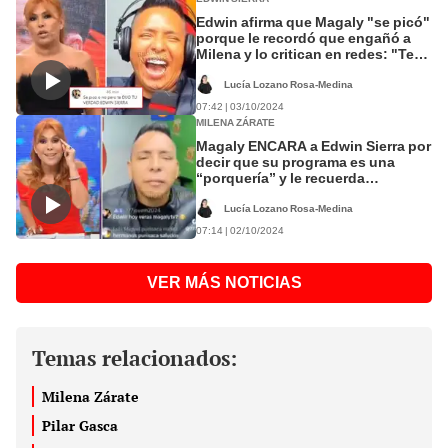
Edwin afirma que Magaly "se picó"
porque le recordó que engañó a
Milena y lo critican en redes: "Te
dijo tu verdad"
Lucía Lozano Rosa-Medina
07:42 | 03/10/2024
MILENA ZÁRATE
Magaly ENCARA a Edwin Sierra por
decir que su programa es una
“porquería” y le recuerda
infidelidad a Milena con Greissy
Lucía Lozano Rosa-Medina
07:14 | 02/10/2024
VER MÁS NOTICIAS
Temas relacionados:
Milena Zárate
Pilar Gasca