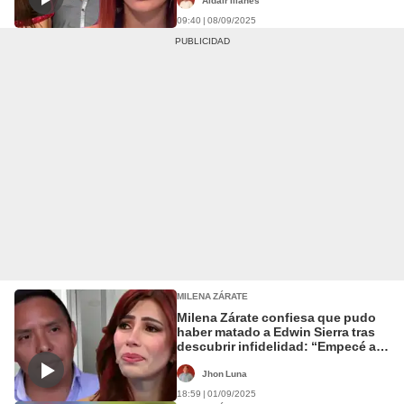
Greissy Ortega
Aldair Illanes
09:40 | 08/09/2025
MILENA ZÁRATE
Milena Zárate confiesa que pudo
haber matado a Edwin Sierra tras
descubrir infidelidad: “Empecé a
ahorcarlo”
Jhon Luna
18:59 | 01/09/2025