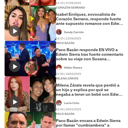
12:25 | 07/05/2025
CORAZÓN SERRANO
Isabel Enríquez, exvocalista de
Corazón Serrano, responde fuerte
ante supuesto romance con Edwin
Sierra: “Voy seguido a la radio”
Sandy Carrión
14:25 | 12/04/2025
PACO BAZÁN
Paco Bazán responde EN VIVO a
Edwin Sierra tras fuerte comentario
sobre su viaje con Susana
Alvarado: "¡Qué malcriado!"
Aldair Illanes
22:06 | 18/03/2025
MILENA ZÁRATE
Milena Zárate revela que perdió a
un hijo y explica por qué se
negaba a tener un bebé con Edwin
Sierra: "Quedé traumada"
Lucía Celis
22:04 | 30/01/2025
PACO BAZÁN
Paco Bazán encara a Edwin Sierra
por llamar "cumbiambera" a