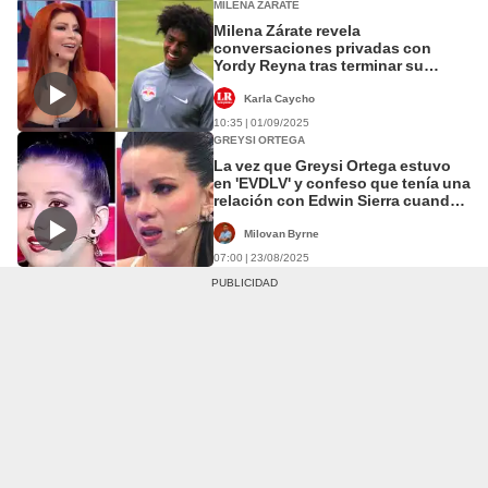
MILENA ZÁRATE
Milena Zárate revela
conversaciones privadas con
Yordy Reyna tras terminar su
romance con Edwin Sierra: "Él me
escribió"
Karla Caycho
10:35 | 01/09/2025
GREYSI ORTEGA
La vez que Greysi Ortega estuvo
en 'EVDLV' y confeso que tenía una
relación con Edwin Sierra cuando
Milena Zárate estaba embarazada
Milovan Byrne
07:00 | 23/08/2025