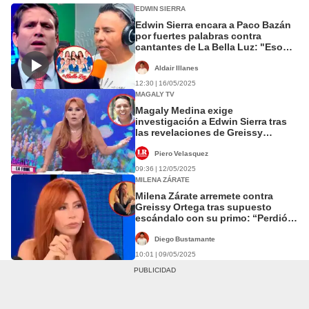
EDWIN SIERRA
Edwin Sierra encara a Paco Bazán
por fuertes palabras contra
cantantes de La Bella Luz: "Eso
me incomoda profundamente"
Aldair Illanes
12:30 | 16/05/2025
MAGALY TV
Magaly Medina exige
investigación a Edwin Sierra tras
las revelaciones de Greissy
Ortega: “Esto es un delito de
seducción"
Piero Velasquez
09:36 | 12/05/2025
MILENA ZÁRATE
Milena Zárate arremete contra
Greissy Ortega tras supuesto
escándalo con su primo: “Perdió la
memoria con la vergüenza”
Diego Bustamante
10:01 | 09/05/2025