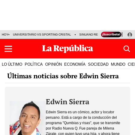
HOY
UNIVERSITARIO VS SPORTING CRISTAL
SINUANO RESULTADOS HOY
CA
LO ÚLTIMO
POLÍTICA
OPINIÓN
ECONOMÍA
SOCIEDAD
MUNDO
CIE
Últimas noticias sobre Edwin Sierra
Edwin Sierra
Edwin Sierra es un cómico, actor y locutor
peruano. Está a cargo de la conducción del
programa "Qumbias y risas", que se transmite
por Radio Nueva Q. Fue pareja de Milena
Zárate, con quien tuvo una hija, y ahora tiene