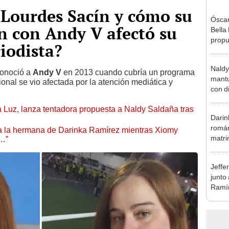
 Lourdes Sacín y cómo su
Óscar
n con Andy V afectó su
Bella
propu
iodista?
tras 
tocam
Naldy
tipo d
conoció a
Andy V
en 2013 cuando cubría un programa
mantu
sional se vio afectada por la atención mediática y
con d
tras 
a Luz, lanza tentadora propuesta a Naldy Saldaña tras
tocam
Darin
bajo”
román
 a la hermana de Darinka Ramírez mientras Xiomy
matri
s…”
hija: 
y muc
Jeffe
junto
Ramír
Kanas
sus…