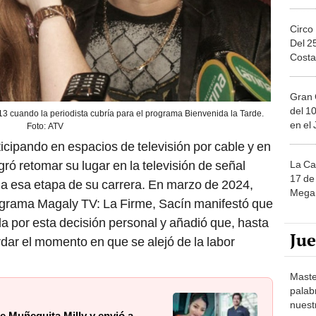
Circo
Del 2
Costa
Gran 
del 10
3 cuando la periodista cubría para el programa Bienvenida la Tarde.
en el
Foto: ATV
rticipando en espacios de televisión por cable y en
gró retomar su lugar en la televisión de señal
La Ca
17 de 
s a esa etapa de su carrera. En marzo de 2024,
Mega 
rograma Magaly TV: La Firme, Sacín manifestó que
da por esta decisión personal y añadió que, hasta
Ju
ordar el momento en que se alejó de la labor
Maste
palab
nuest