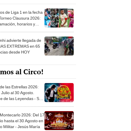
os de Liga 1 en la fecha
 Torneo Clausura 2026:
amación, horarios y
 ver
hi advierte llegada de
IAS EXTREMAS en 65
ncias desde HOY
mos al Circo!
de las Estrellas 2026:
 Julio al 30 Agosto.
e de las Leyendas - San
l
 Montecarlo 2026: Del 17
io hasta el 30 Agosto en
o Militar - Jesús María