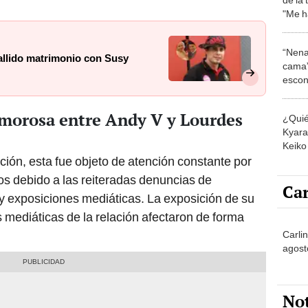
"Me h
“Nena
allido matrimonio con Susy
cama”
escon
los E
amorosa entre Andy V y Lourdes
¿Quié
Kyara 
Keiko 
contra
ción, esta fue objeto de atención constante por
os debido a las reiteradas denuncias de
Car
 y exposiciones mediáticas. La exposición de su
s mediáticas de la relación afectaron de forma
Carli
agost
No