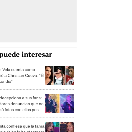
puede interesar
n Vela cuenta cómo
ió a Christian Cueva: “Él
condió”
' decepciona a sus fans:
dores denuncian que no
mó fotos con ellos pese a
previo de 70 soles
ita confiesa que la fama
televisión le ha afectado: