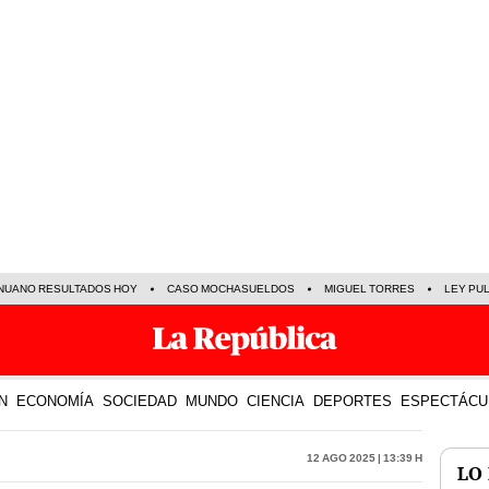
NUANO RESULTADOS HOY
CASO MOCHASUELDOS
MIGUEL TORRES
LEY PU
N
ECONOMÍA
SOCIEDAD
MUNDO
CIENCIA
DEPORTES
ESPECTÁCU
12 Ago 2025 | 13:39 h
LO