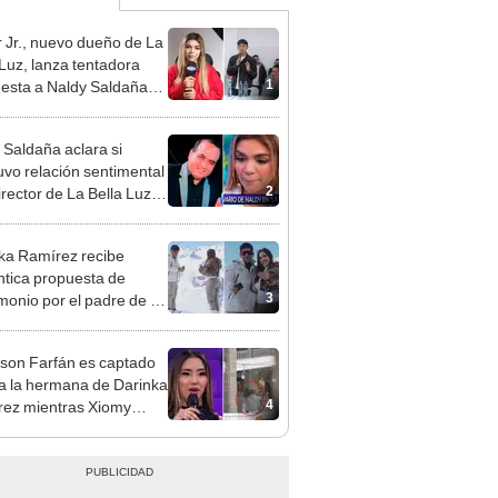
 Jr., nuevo dueño de La
 Luz, lanza tentadora
1
esta a Naldy Saldaña
denuncia por
ientos: “Va a haber otro
 Saldaña aclara si
e ley”
vo relación sentimental
2
irector de La Bella Luz
denunciarlo por
ientos: “Me parece muy
ka Ramírez recibe
tica propuesta de
3
monio por el padre de su
"Entre nervios, lágrimas
hísima felicidad"
rson Farfán es captado
 a la hermana de Darinka
4
ez mientras Xiomy
hiro trabajaba: “Él tiene
”