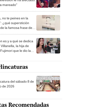
a mareado"
, no te peines en la
: ¿qué superstición
de la famosa frase de
nanitos Verdes?
n es y a qué se dedica
Villanella, la hija de
Fujimori que le dio la
 a nivel nacional?
lincaturas
ncatura del sábado 8 de
o de 2026
tas Recomendadas