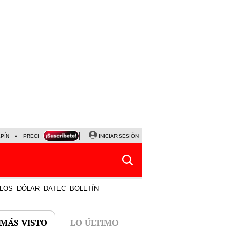
LPÍN
PRECIO DEL DÓLAR
CORTE DE LUZ
INICIAR SESIÓN
VIERNES 7 DE AGOSTO
ALBER
LOS
DÓLAR
DATEC
BOLETÍN
 MÁS VISTO
LO ÚLTIMO