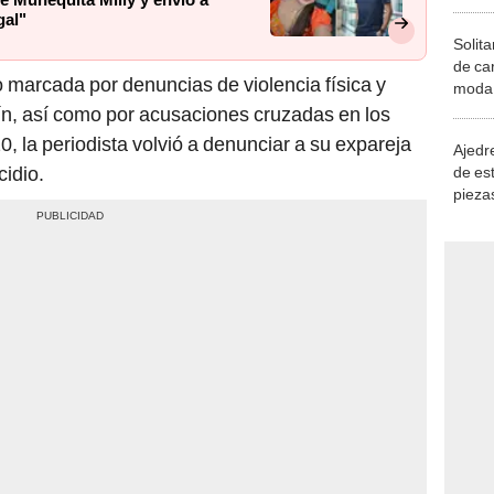
e Muñequita Milly y envió a
gal"
Solita
de ca
 marcada por denuncias de violencia física y
moda.
demue
ín, así como por acusaciones cruzadas en los
 la periodista volvió a denunciar a su expareja
Ajedre
cidio.
de es
piezas
consi