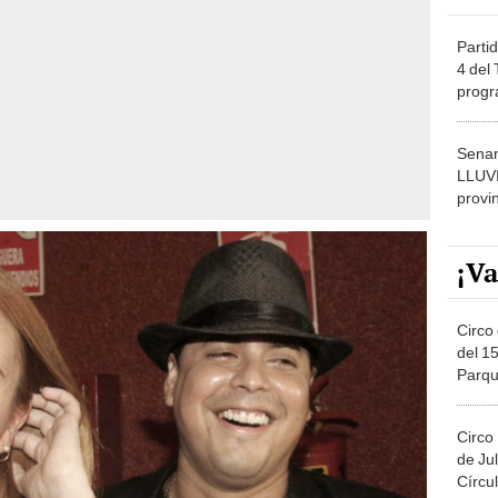
Partid
4 del
progr
dónde
Senam
LLUV
provi
¡Va
Circo 
del 15
Parqu
Migue
Circo
de Jul
Círcul