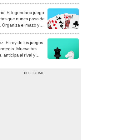
rio: El legendario juego
rtas que nunca pasa de
 Organiza el mazo y
stra tu habilidad.
z: El rey de los juegos
trategia. Mueve tus
, anticipa al rival y
gue el jaque mate.