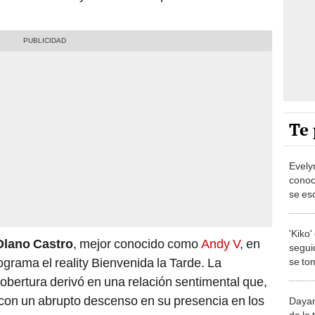
Te 
Evely
conoc
se es
'Kiko
Olano Castro
, mejor conocido como
Andy V
, en
segui
grama el reality Bienvenida la Tarde. La
se to
pago 
bertura derivó en una relación sentimental que,
 con un abrupto descenso en su presencia en los
Dayan
de la 