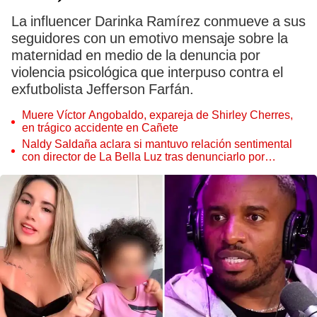
La influencer Darinka Ramírez conmueve a sus
seguidores con un emotivo mensaje sobre la
maternidad en medio de la denuncia por
violencia psicológica que interpuso contra el
exfutbolista Jefferson Farfán.
Muere Víctor Angobaldo, expareja de Shirley Cherres,
en trágico accidente en Cañete
Naldy Saldaña aclara si mantuvo relación sentimental
con director de La Bella Luz tras denunciarlo por
tocamientos: “Me parece muy bajo”