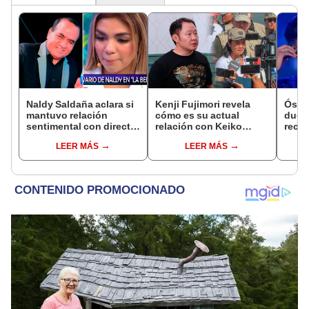
Naldy Saldaña aclara si
Kenji Fujimori revela
Óscar
mantuvo relación
cómo es su actual
dueño
sentimental con director
relación con Keiko
recib
de La Bella Luz tras
Fujimori tras su
en re
LEER MÁS
LEER MÁS
denunciarlo por
ausencia en los
Nald
tocamientos: “Me
eventos: "Mi familia es
“Apa
parece muy bajo”
Érika, mi suegra..."