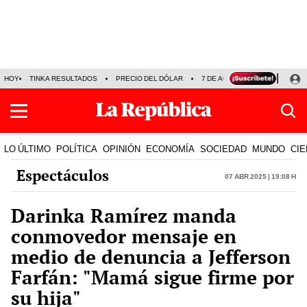
HOY
TINKA RESULTADOS
PRECIO DEL DÓLAR
7 DE AGOSTO
OLLANTA H
LO ÚLTIMO
POLÍTICA
OPINIÓN
ECONOMÍA
SOCIEDAD
MUNDO
CIE
Espectáculos
07 Abr 2025 | 19:08 h
Darinka Ramírez manda
conmovedor mensaje en
medio de denuncia a Jefferson
Farfán: "Mamá sigue firme por
su hija"