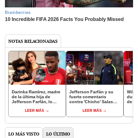
NOTAS RELACIONADAS
Darinka Ramírez, madre
Jefferson Farfán y su
Wilme
de la última hija de
fuerte comentario
dura 
Jefferson Farfán, lo
contra 'Chicho' Salas
de Al
denuncia por violencia
tras salida de Wilmer
acuer
LEER MÁS
LEER MÁS
psicológica tras
Aguirre de Alianza Lima:
Salas
discusión
"Para mí, murió"
pala
LO MÁS VISTO
LO ÚLTIMO