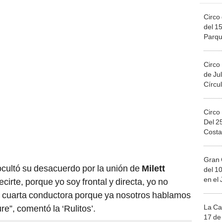
Circo 
del 15
Parqu
Migue
Circo
de Jul
Círcul
Circo
Del 2
Costa
Gran 
cultó su desacuerdo por la unión de
Milett
del 10
en el
cirte, porque yo soy frontal y directa, yo no
 cuarta conductora porque ya nosotros hablamos
La Ca
”, comentó la ‘Rulitos’.
17 de 