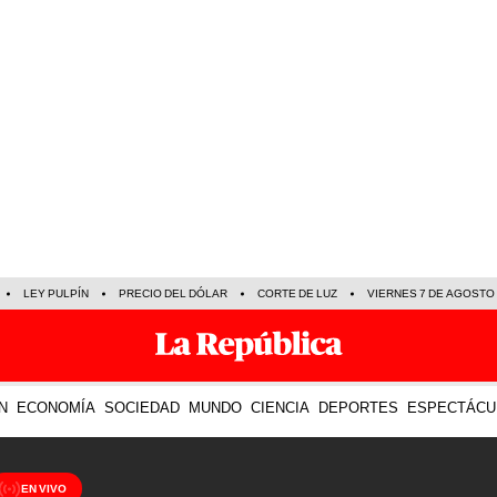
LEY PULPÍN
PRECIO DEL DÓLAR
CORTE DE LUZ
VIERNES 7 DE AGOSTO
N
ECONOMÍA
SOCIEDAD
MUNDO
CIENCIA
DEPORTES
ESPECTÁCU
EN VIVO