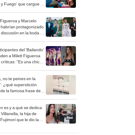
 y Fuego’ que cargue su
a
t Figueroa y Marcelo
li habrían protagonizado
e discusión en la boda de
 Tinelli, según
dista argentino
icipantes del ‘Bailando’
nden a Milett Figueroa
 críticas: “Es una chica
sa y muy talentosa”
, no te peines en la
: ¿qué superstición
de la famosa frase de
nanitos Verdes?
n es y a qué se dedica
Villanella, la hija de
Fujimori que le dio la
 a nivel nacional?