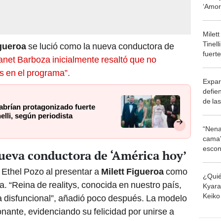
‘Amor
malet
Milet
Tinel
igueroa
se lució como la nueva conductora de
fuert
anet Barboza inicialmente resaltó que no
Cande
 en el programa”.
perio
Expart
defie
de las
habrían protagonizado fuerte
hermo
lli, según periodista
“Nena
cama”
escon
nueva conductora de ‘América hoy’
los E
 Ethel Pozo al presentar a
Milett Figueroa
como
¿Quié
. “Reina de realitys, conocida en nuestro país,
Kyara 
Keiko 
lia disfuncional”, añadió poco después. La modelo
contra
nante, evidenciando su felicidad por unirse a