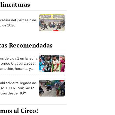
lincaturas
catura del viernes 7 de
o de 2026
tas Recomendadas
os de Liga 1 en la fecha
 Torneo Clausura 2026:
amación, horarios y
 ver
hi advierte llegada de
IAS EXTREMAS en 65
ncias desde HOY
mos al Circo!