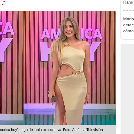
Ramír
s…”
Kanas
sus…
Mario
detec
cómo 
"Dolo
mérica hoy' luego de tanta expectativa. Foto: América Televisión