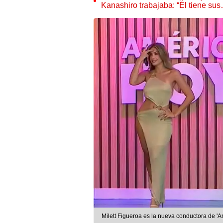
Kanashiro trabajaba: “Él tiene su
Milett Figueroa es la nueva conductora de 'A