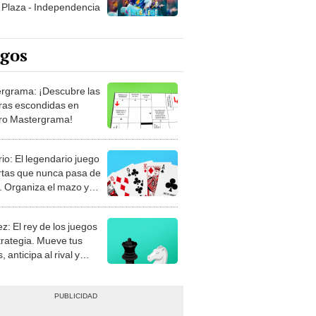
Plaza - Independencia
egos
rgrama: ¡Descubre las
ras escondidas en
ro Mastergrama!
rio: El legendario juego
rtas que nunca pasa de
 Organiza el mazo y
stra tu habilidad.
z: El rey de los juegos
trategia. Mueve tus
, anticipa al rival y
gue el jaque mate.