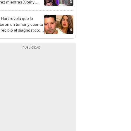
3
ez mientras Xiomy
hiro trabajaba: “Él tiene
”
 Hart revela que le
taron un tumor y cuenta
4
recibió el diagnóstico:
res muy fuertes..."