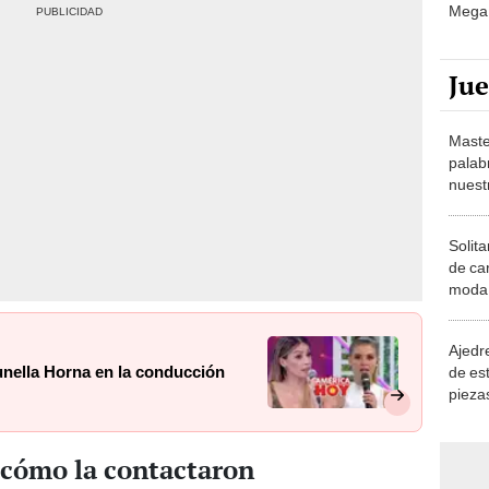
Mega 
Ju
Maste
palab
nuest
Solita
de ca
moda.
demue
Ajedre
unella Horna en la conducción
de es
piezas
consi
 cómo la contactaron