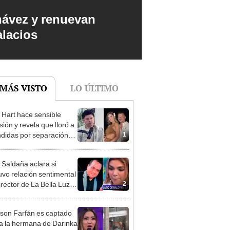
hávez y renuevan
alacios
 MÁS VISTO
LO ÚLTIMO
 Hart hace sensible
sión y revela que lloró a
1
didas por separación
rina Rivadeneira: "Sufrí
. Ella no me ha visto"
 Saldaña aclara si
vo relación sentimental
2
irector de La Bella Luz
denunciarlo por
ientos: “Me parece muy
rson Farfán es captado
 a la hermana de Darinka