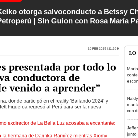
Keiko otorga salvoconducto a Betssy C
Petroperú | Sin Guion con Rosa María P
10 Feb 2025 | 11:20 h
LO
es presentada por todo lo
Mario
va conductora de
confe
escon
He venido a aprender”
de Ko
mucho
Naldy
, donde participó en el reality ‘Bailando 2024’ y
mantu
ett Figueroa regresó al Perú para ser la nueva
con d
tras 
mo exdirector de La Bella Luz acosaba a excantante:
tocam
Jeffe
bajo”
junto
 a la hermana de Darinka Ramírez mientras Xiomy