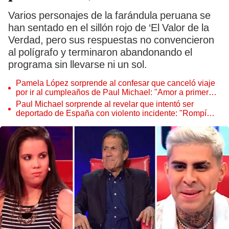
Varios personajes de la farándula peruana se
han sentado en el sillón rojo de ‘El Valor de la
Verdad, pero sus respuestas no convencieron
al polígrafo y terminaron abandonando el
programa sin llevarse ni un sol.
Pamela López sorprende al confesar que canceló viaje
por ir al cumpleaños de Paul Michael: "Amor a primera
vista"
Paul Michael sorprende al revelar que intentó ser
deportado de España con violento incidente: "Rompí
todo"