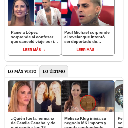
Pamela López
Paul Michael sorprende
sorprende al confesar
al revelar que intentó
que canceló viaje por ir
ser deportado de
al cumpleaños de Paul
España con violento
LEER MÁS
LEER MÁS
Michael: "Amor a
incidente: "Rompí todo"
primera vista"
LO MÁS VISTO
LO ÚLTIMO
¿Quién fue la hermana
Melissa Klug inicia su
Perú 
de Camila Canabal y de
negocio MK Imports y
conci
qué murió a los 18
manda contundente
mecá