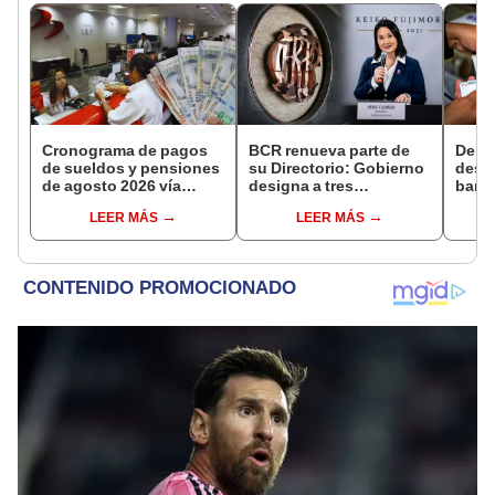
Cronograma de pagos
BCR renueva parte de
Depós
de sueldos y pensiones
su Directorio: Gobierno
desd
de agosto 2026 vía
designa a tres
banco
Banco de la Nación:
representantes del
finan
LEER MÁS
LEER MÁS
conoce las fechas de
Ejecutivo
inter
depósito