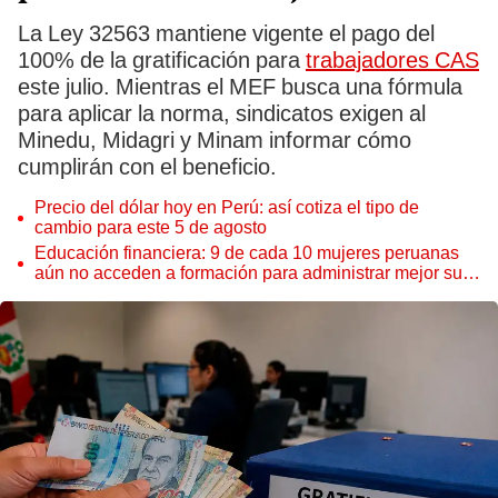
La Ley 32563 mantiene vigente el pago del
100% de la gratificación para
trabajadores CAS
este julio. Mientras el MEF busca una fórmula
para aplicar la norma, sindicatos exigen al
Minedu, Midagri y Minam informar cómo
cumplirán con el beneficio.
Precio del dólar hoy en Perú: así cotiza el tipo de
cambio para este 5 de agosto
Educación financiera: 9 de cada 10 mujeres peruanas
aún no acceden a formación para administrar mejor su
dinero