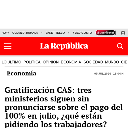
HOY
OLLANTA HUMALA
JANET TELLO
7 DE AGOSTO
TINKA RESULTADOS
LO ÚLTIMO
POLÍTICA
OPINIÓN
ECONOMÍA
SOCIEDAD
MUNDO
CIE
Economía
05 Jul 2026 | 19:04 h
Gratificación CAS: tres
ministerios siguen sin
pronunciarse sobre el pago del
100% en julio, ¿qué están
pidiendo los trabajadores?