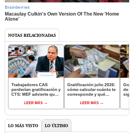
NOTAS RELACIONADAS
Trabajadores CAS
Gratificación julio 2026:
Grati
perderían gratificación y
cómo calcular cuánto te
de t
CTS: MEF advierte que
corresponde y qué
sigue
sin pago gradual
pagos aumentan el
finan
LEER MÁS
LEER MÁS
aprobado por el
monto
aprob
Congreso no recibirían
supl
el beneficio
LO MÁS VISTO
LO ÚLTIMO