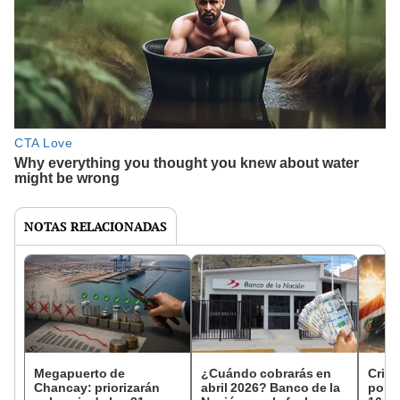
NOTAS RELACIONADAS
Megapuerto de
¿Cuándo cobrarás en
Crisi
Chancay: priorizarán
abril 2026? Banco de la
por c