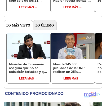
solo seis de los 21
Nación revela fechas,
16 de
proyectos de inversión
canales y tips para
fuera
LEER MÁS
LEER MÁS
hasta 2027 por falta de
evitar colas
financiamiento
LO MÁS VISTO
LO ÚLTIMO
Ministro de Economía
Más de 145 000
Perso
asegura que no se
jubilados de la ONP
podr
reducirán feriados y que
reciben un 25%
de ha
sueldo mínimo se
adicional en su pensión
compr
LEER MÁS
LEER MÁS
aumentará en dos
en agosto
nuev
etapas