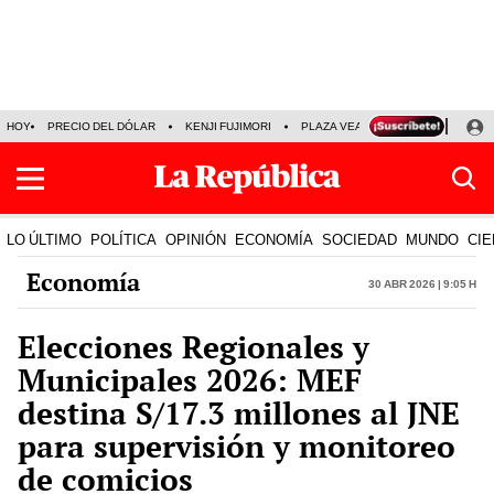
HOY
PRECIO DEL DÓLAR
KENJI FUJIMORI
PLAZA VEA
FERIADOS
KE
LO ÚLTIMO
POLÍTICA
OPINIÓN
ECONOMÍA
SOCIEDAD
MUNDO
CIE
Economía
30 Abr 2026 | 9:05 h
Elecciones Regionales y
Municipales 2026: MEF
destina S/17.3 millones al JNE
para supervisión y monitoreo
de comicios