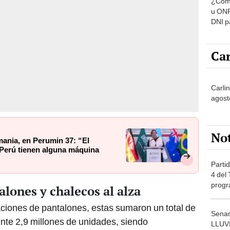
u ONP
DNI p
pensi
Car
Carli
agost
No
ania, en Perumin 37: “El
 Perú tienen alguna máquina
Partid
4 del
progr
lones y chalecos al alza
dónde
aciones de pantalones, estas sumaron un total de
Senam
te 2,9 millones de unidades, siendo
LLUV
provi
rincipal con un 41%. En segundo orden, le siguen