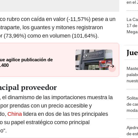
ico rubro con caída en valor (-11,57%) pese a un
La Ca
17 de 
raparte, los guantes y mitones registraron
Mega 
lor (73,96%) como en volumen (101,64%).
Ju
ue agilice publicación de
.400
Maste
palab
nuest
ncipal proveedor
el dinamismo de las importaciones muestra la
Solita
de ca
por prendas con un precio accesible y
moda.
do,
China
lidera en dos de las tres principales
demue
o su papel estratégico como principal
Ajedre
o”.
de es
piezas