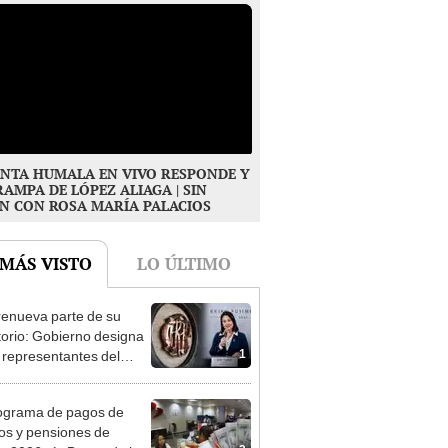
NTA HUMALA EN VIVO RESPONDE Y
RAMPA DE LÓPEZ ALIAGA | SIN
N CON ROSA MARÍA PALACIOS
 MÁS VISTO
LO ÚLTIMO
enueva parte de su
torio: Gobierno designa
1
s representantes del
tivo
ograma de pagos de
os y pensiones de
2
o 2026 vía Banco de la