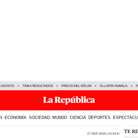
E AGOSTO
TINKA RESULTADOS
PRECIO DEL DÓLAR
OLLANTA HUMALA
P
N
ECONOMÍA
SOCIEDAD
MUNDO
CIENCIA
DEPORTES
ESPECTÁCU
TE R
27 Sep 2025 | 16:54 h