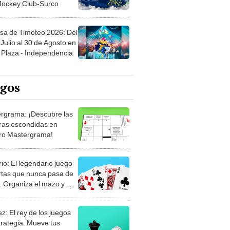
sa de Timoteo 2026: Del
Julio al 30 de Agosto en
Plaza - Independencia
egos
rgrama: ¡Descubre las
ras escondidas en
ro Mastergrama!
rio: El legendario juego
rtas que nunca pasa de
 Organiza el mazo y
stra tu habilidad.
z: El rey de los juegos
trategia. Mueve tus
, anticipa al rival y