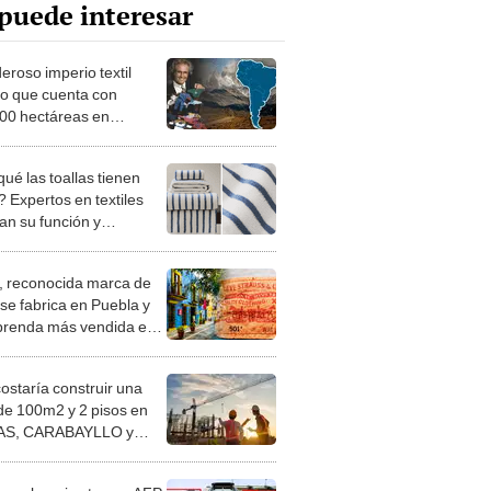
puede interesar
eroso imperio textil
ano que cuenta con
00 hectáreas en
érica, desató un
icto con comunidades
ué las toallas tienen
enas
? Expertos en textiles
an su función y
icios desconocidos
s, reconocida marca de
 se fabrica en Puebla y
 prenda más vendida en
o: dueño vendía ropa a
ñas tiendas en EEUU
costaría construir una
de 100m2 y 2 pisos en
S, CARABAYLLO y
distritos de LIMA
TE
 saber si estoy en AFP