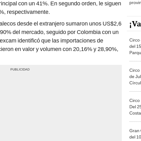
%, respectivamente.
¡Va
halecos desde el extranjero sumaron unos US$2,6
l 90% del mercado, seguido por Colombia con un
xcam identificó que las importaciones de
Circo 
del 15
cieron en valor y volumen con 20,16% y 28,90%,
Parqu
Migue
Circo
de Jul
Círcul
Circo
Del 2
Costa
Gran 
del 10
en el