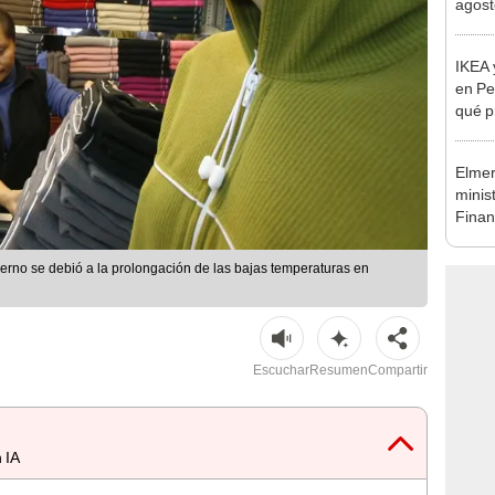
Nació
depós
IKEA
en Pe
qué p
encon
Elmer
minis
Finan
ierno se debió a la prolongación de las bajas temperaturas en
Escuchar
Resumen
Compartir
 IA