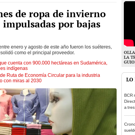
es de ropa de invierno
 impulsadas por bajas
ntre enero y agosto de este año fueron los suéteres,
OLLA
solidó como el principal proveedor.
LA T
GUIO
no que cuenta con 900.000 hectáreas en Sudamérica,
des indígenas
de Ruta de Economía Circular para la industria
LO
no con miras al 2030
BCR r
Direc
a tre
Ejecu
Cron
sueld
agost