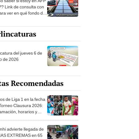
? Link de consulta con
ara ver en qué fondo de
ones estás
lincaturas
ncatura del jueves 6 de
o de 2026
tas Recomendadas
os de Liga 1 en la fecha
 Torneo Clausura 2026:
amación, horarios y
 ver
hi advierte llegada de
IAS EXTREMAS en 65
ncias desde HOY