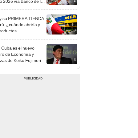
n: conoce las fechas de
ito
 y su PRIMERA TIENDA
rú: ¿cuándo abriría y
3
roductos
traríamos?
 Cuba es el nuevo
tro de Economía y
4
zas de Keiko Fujimori