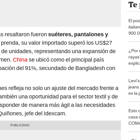
Te 
El pod
itali
900.0
ás resaltaron fueron
suéteres, pantalones y
Sudam
a prenda, su valor importado superó los US$27
confl
s de unidades, representando una expansión de
¿Por q
indíg
rayas
umen.
China
se ubicó como el principal país
explic
cipación del 91%, secundado de Bangladesh con
benef
Levi'
jeans
es refleja no solo un ajuste del mercado frente a
es la
también una oportunidad para el sector textil y de
Méxic
y responder de manera más ágil a las necesidades
peque
Esto 
Quiñones, jefe del Idexcam.
casa 
COMA
otros 
NOR
¿Cómo