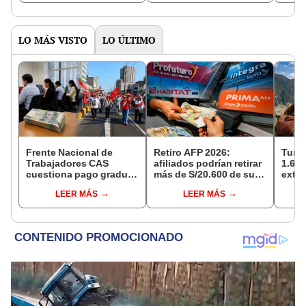
recibirías en mayo 2025
LO MÁS VISTO
LO ÚLTIMO
Frente Nacional de
Retiro AFP 2026:
Turis
Trabajadores CAS
afiliados podrían retirar
1.62 
cuestiona pago gradual
más de S/20.600 de sus
extra
de gratificaciones y CTS
fondos si Congreso
país 
LEER MÁS
LEER MÁS
aprueba nuevo
seme
proyecto de ley de 4 UIT