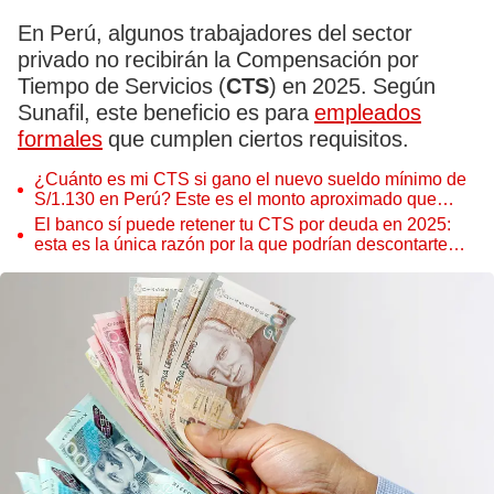
En Perú, algunos trabajadores del sector
privado no recibirán la Compensación por
Tiempo de Servicios (
CTS
) en 2025. Según
Sunafil, este beneficio es para
empleados
formales
que cumplen ciertos requisitos.
¿Cuánto es mi CTS si gano el nuevo sueldo mínimo de
S/1.130 en Perú? Este es el monto aproximado que
recibirías en mayo 2025
El banco sí puede retener tu CTS por deuda en 2025:
esta es la única razón por la que podrían descontarte
este beneficio, según la ley