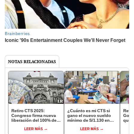
NOTAS RELACIONADAS
Retiro CTS 2025:
¿Cuánto es mi CTS si
Retir
Congreso firma nueva
gano el nuevo sueldo
Gobi
liberación del 100% de
mínimo de S/1.130 en
que 
ahorros, ¿qué falta para
Perú? Este es el monto
podrí
LEER MÁS
LEER MÁS
que se promulgue?
aproximado que
de ha