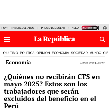
HOY
TINKA RESULTADOS
PRECIO DEL DÓLAR
7 DE AGOSTO
OLLANTA H
LO ÚLTIMO
POLÍTICA
OPINIÓN
ECONOMÍA
SOCIEDAD
MUNDO
CIE
Economía
02 May 2025 | 18:00 h
¿Quiénes no recibirán CTS en
mayo 2025? Estos son los
trabajadores que serán
excluidos del beneficio en el
Perú