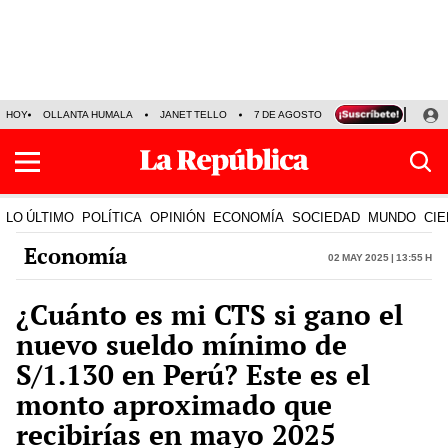
HOY
OLLANTA HUMALA
JANET TELLO
7 DE AGOSTO
TINKA RESULTADOS
LO ÚLTIMO
POLÍTICA
OPINIÓN
ECONOMÍA
SOCIEDAD
MUNDO
CIE
Economía
02 May 2025 | 13:55 h
¿Cuánto es mi CTS si gano el
nuevo sueldo mínimo de
S/1.130 en Perú? Este es el
monto aproximado que
recibirías en mayo 2025