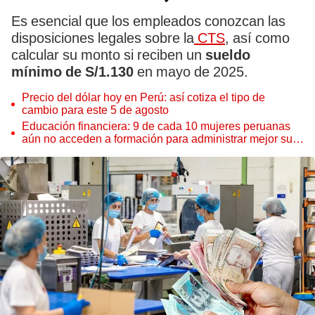
Es esencial que los empleados conozcan las
disposiciones legales sobre la
CTS
, así como
calcular su monto si reciben un
sueldo
mínimo de S/1.130
en mayo de 2025.
Precio del dólar hoy en Perú: así cotiza el tipo de
cambio para este 5 de agosto
Educación financiera: 9 de cada 10 mujeres peruanas
aún no acceden a formación para administrar mejor su
dinero