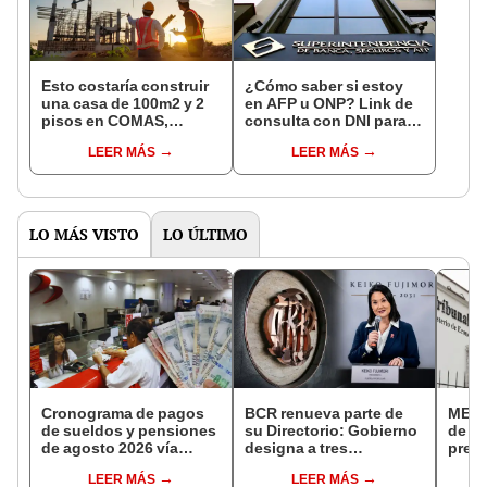
Esto costaría construir
¿Cómo saber si estoy
una casa de 100m2 y 2
en AFP u ONP? Link de
pisos en COMAS,
consulta con DNI para
CARABAYLLO y otros
ver en qué fondo de
LEER MÁS
LEER MÁS
distritos de LIMA
pensiones estás
NORTE
LO MÁS VISTO
LO ÚLTIMO
Cronograma de pagos
BCR renueva parte de
MEF c
de sueldos y pensiones
su Directorio: Gobierno
de la
de agosto 2026 vía
designa a tres
presi
Banco de la Nación:
representantes del
Fisca
LEER MÁS
LEER MÁS
conoce las fechas de
Ejecutivo