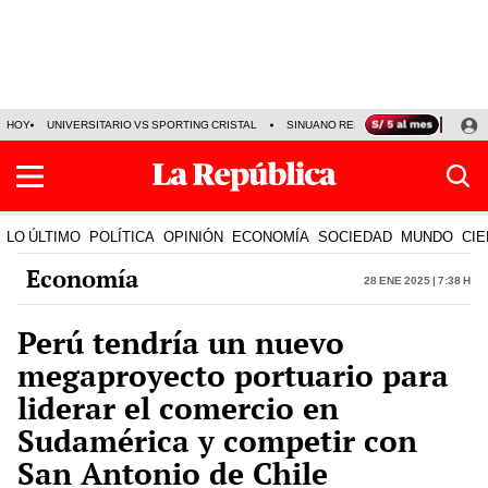
HOY
UNIVERSITARIO VS SPORTING CRISTAL
SINUANO RESULTADOS HOY
CA
LO ÚLTIMO
POLÍTICA
OPINIÓN
ECONOMÍA
SOCIEDAD
MUNDO
CIE
Economía
28 Ene 2025 | 7:38 h
Perú tendría un nuevo
megaproyecto portuario para
liderar el comercio en
Sudamérica y competir con
San Antonio de Chile