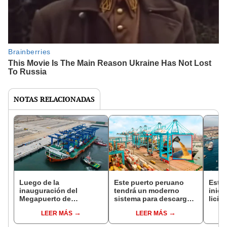
NOTAS RELACIONADAS
Luego de la
Este puerto peruano
Este 
inauguración del
tendrá un moderno
inici
Megapuerto de
sistema para descargar
licit
Chancay, ¿cuáles son
granos: almacenaría
su ac
LEER MÁS
LEER MÁS
los desafíos y las obras
más de 50.000
será 
pendientes?
toneladas de trigo, maíz
infra