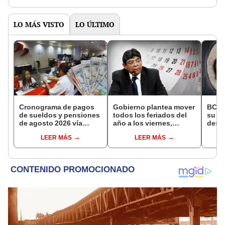
y otros
portu
LO MÁS VISTO
LO ÚLTIMO
Cronograma de pagos
Gobierno plantea mover
BCR 
de sueldos y pensiones
todos los feriados del
su Di
de agosto 2026 vía
año a los viernes,
desig
Banco de la Nación:
excepto 28 de julio,
repre
LEER MÁS
LEER MÁS
conoce las fechas de
Navidad y Año Nuevo
Ejecu
depósito