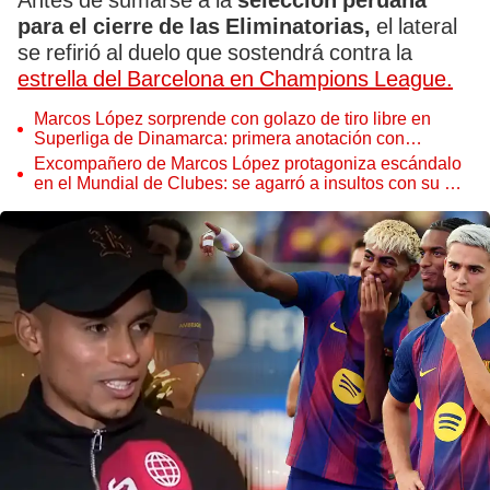
Antes de sumarse a la
selección peruana
para el cierre de las Eliminatorias,
el lateral
se refirió al duelo que sostendrá contra la
estrella del Barcelona en Champions League.
Marcos López sorprende con golazo de tiro libre en
Superliga de Dinamarca: primera anotación con
Copenhague
Excompañero de Marcos López protagoniza escándalo
en el Mundial de Clubes: se agarró a insultos con su DT
en pleno partido