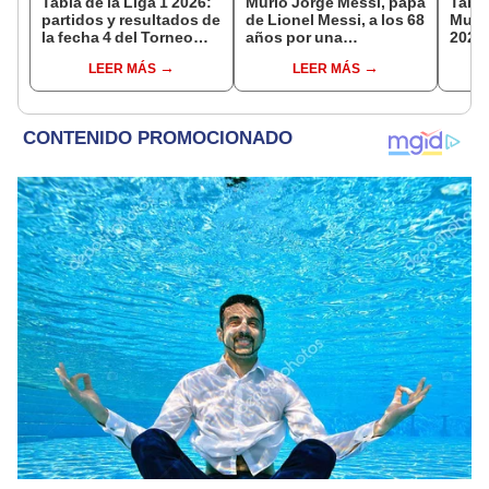
Tabla de la Liga 1 2026:
Murió Jorge Messi, papá
Tabla
partidos y resultados de
de Lionel Messi, a los 68
Mundi
la fecha 4 del Torneo
años por una
2026:
Clausura y posiciones
complicada enfermedad
parti
LEER MÁS
LEER MÁS
del Acumulado
de g