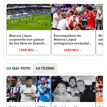
Marcos López
Excompañero de
Ni Ca
sorprende con golazo
Marcos López
estos
de tiro libre en Superliga
protagoniza escándalo
juga
de Dinamarca: primera
en el Mundial de
más v
LEER MÁS
LEER MÁS
anotación con
Clubes: se agarró a
merca
Copenhague
insultos con su DT en
pleno partido
LO MÁS VISTO
LO ÚLTIMO