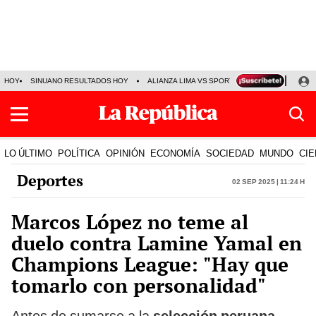
HOY
SINUANO RESULTADOS HOY
ALIANZA LIMA VS SPORT BOYS
JORGE MES
LO ÚLTIMO
POLÍTICA
OPINIÓN
ECONOMÍA
SOCIEDAD
MUNDO
CIE
Deportes
02 Sep 2025 | 11:24 h
Marcos López no teme al
duelo contra Lamine Yamal en
Champions League: "Hay que
tomarlo con personalidad"