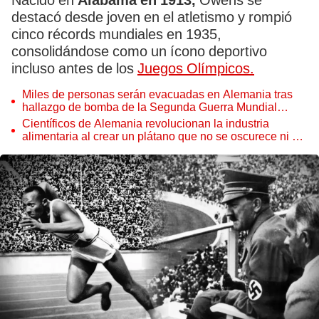
Nacido en
Alabama en 1913,
Owens se
destacó desde joven en el atletismo y rompió
cinco récords mundiales en 1935,
consolidándose como un ícono deportivo
incluso antes de los
Juegos Olímpicos.
Miles de personas serán evacuadas en Alemania tras
hallazgo de bomba de la Segunda Guerra Mundial
durante obras
Científicos de Alemania revolucionan la industria
alimentaria al crear un plátano que no se oscurece ni se
oxida