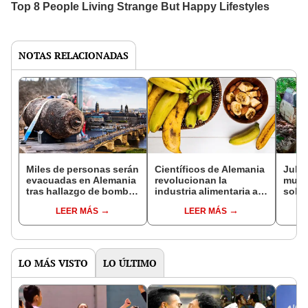
NOTAS RELACIONADAS
Miles de personas serán
Científicos de Alemania
Julia
evacuadas en Alemania
revolucionan la
muje
tras hallazgo de bomba
industria alimentaria al
sobre
de la Segunda Guerra
crear un plátano que no
Amaz
LEER MÁS
LEER MÁS
Mundial durante obras
se oscurece ni se oxida
trági
LO MÁS VISTO
LO ÚLTIMO