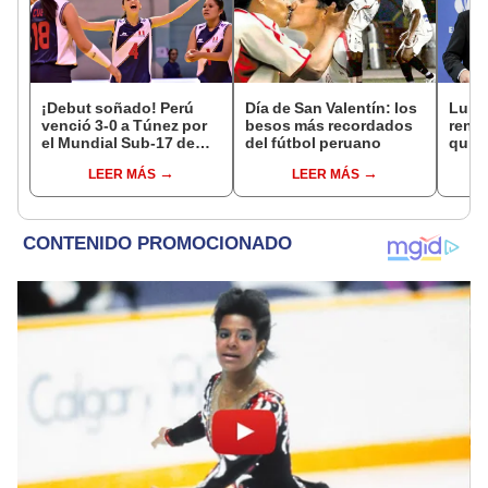
¡Debut soñado! Perú
Día de San Valentín: los
Luis 
venció 3-0 a Túnez por
besos más recordados
renun
el Mundial Sub-17 de
del fútbol peruano
quien
Vóley 2026
funci
LEER MÁS
LEER MÁS
en M