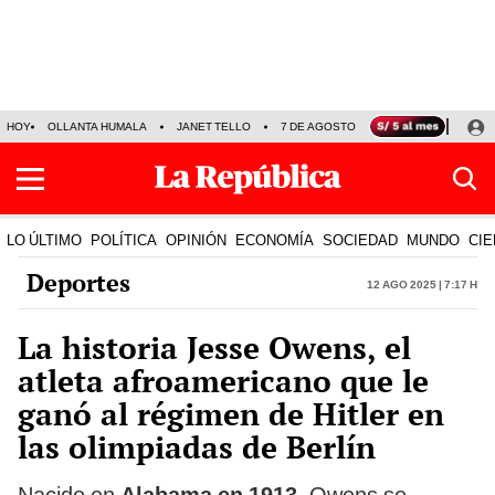
HOY
OLLANTA HUMALA
JANET TELLO
7 DE AGOSTO
TINKA RESULTADOS
LO ÚLTIMO
POLÍTICA
OPINIÓN
ECONOMÍA
SOCIEDAD
MUNDO
CIE
Deportes
12 Ago 2025 | 7:17 h
La historia Jesse Owens, el
atleta afroamericano que le
ganó al régimen de Hitler en
las olimpiadas de Berlín