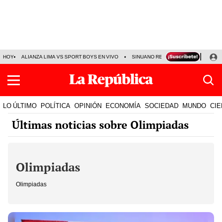
HOY
ALIANZA LIMA VS SPORT BOYS EN VIVO
SINUANO RESULTADOS HOY
JO
LO ÚLTIMO
POLÍTICA
OPINIÓN
ECONOMÍA
SOCIEDAD
MUNDO
CIE
Últimas noticias sobre Olimpiadas
Olimpiadas
Olimpiadas