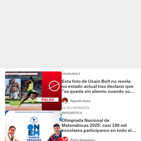
USAIN BOLT
Esta foto de Usain Bolt no revela
su estado actual tras declarar que
"se queda sin aliento cuando sube
las escaleras"
Agustín Sosa
15:30 | 29/09/2025
MATEMÁTICA
Olimpiada Nacional de
Matemáticas 2025: casi 100 mil
escolares participaron en todo el
Perú
Piero Velasquez