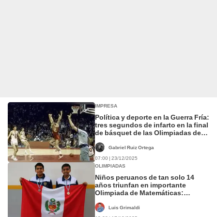
IMPRESA
Política y deporte en la Guerra Fría:
tres segundos de infarto en la final
de básquet de las Olimpiadas de
Múnich de 1972 entre USA y la
URSS
Gabriel Ruiz Ortega
07:00 | 23/12/2025
OLIMPIADAS
Niños peruanos de tan solo 14
años triunfan en importante
Olimpiada de Matemáticas:
superaron a Brasil, México y
Argentina
Luis Grimaldi