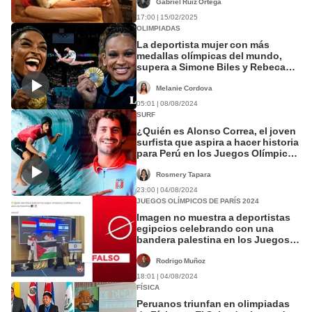
Gabriel Ruiz Ortega
17:00 | 15/02/2025
OLIMPIADAS
La deportista mujer con más
medallas olímpicas del mundo,
supera a Simone Biles y Rebeca
Andrade
Melanie Cordova
05:01 | 08/08/2024
SURF
¿Quién es Alonso Correa, el joven
surfista que aspira a hacer historia
para Perú en los Juegos Olímpicos
2024?
Rosmery Tapara
23:00 | 04/08/2024
JUEGOS OLÍMPICOS DE PARÍS 2024
Imagen no muestra a deportistas
egipcios celebrando con una
bandera palestina en los Juegos
Olímpicos de 2024
Rodrigo Muñoz
18:01 | 04/08/2024
FÍSICA
Peruanos triunfan en olimpiadas