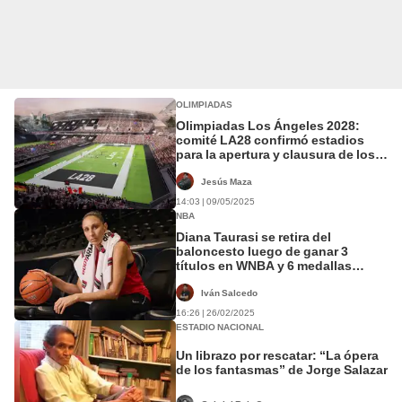
OLIMPIADAS
Olimpiadas Los Ángeles 2028:
comité LA28 confirmó estadios
para la apertura y clausura de los
Juegos Olímpicos y Paralímpicos
en California
Jesús Maza
14:03 | 09/05/2025
NBA
Diana Taurasi se retira del
baloncesto luego de ganar 3
títulos en WNBA y 6 medallas
olímpicas con Estados Unidos
Iván Salcedo
16:26 | 26/02/2025
ESTADIO NACIONAL
Un librazo por rescatar: “La ópera
de los fantasmas” de Jorge Salazar