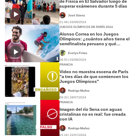
de Física en El Salvador luego de
superar exámenes durante 5 días
José Sáenz
21:49 | 03/08/2024
JUEGOS OLÍMPICOS DE PARÍS 2024
Alonso Correa en los Juegos
Olímpicos: ¿cuántos años tiene el
semifinalista peruano y qué
importantes campeonatos ha
ganado?
Evelyn Fritas
09:52 | 03/08/2024
FRANCIA
Video no muestra escena de París
"a tres días de que comiencen los
Juegos Olímpicos"
Rodrigo Muñoz
09:33 | 28/07/2024
FRANCIA
Imagen del río Sena con aguas
cristalinas no es real: fue creada
con IA
Rodrigo Muñoz
15:19 | 22/07/2024