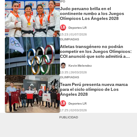
IPD
Judo peruano brilla en el
continente rumbo a los Juegos
Olímpicos Los Ángeles 2028
Deportes LR
15:23 | 01/07/2026
OLIMPIADAS
Atletas transgénero no podrán
competir en los Juegos Olímpicos:
COI anunció que solo admitirá a
mujeres biológicas
Kevin Melendez
13:35 | 26/03/2026
OLIMPIADAS
Team Perú presenta nueva marca
para el ciclo olímpico de Los
Ángeles 2028
Deportes LR
17:25 | 02/03/2026