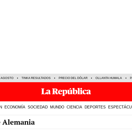
E AGOSTO
TINKA RESULTADOS
PRECIO DEL DÓLAR
OLLANTA HUMALA
P
N
ECONOMÍA
SOCIEDAD
MUNDO
CIENCIA
DEPORTES
ESPECTÁCU
e Alemania