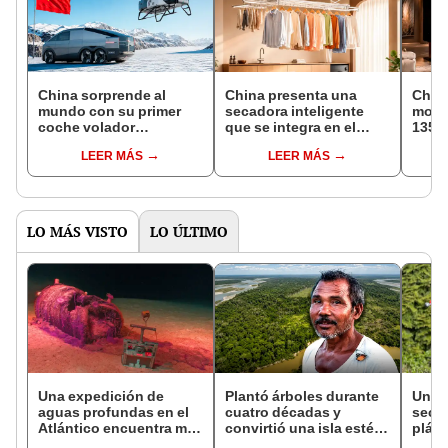
China sorprende al
China presenta una
Chin
mundo con su primer
secadora inteligente
moder
coche volador
que se integra en el
135 
producido en masa por
techo, tiene luz LED y
dobla
LEER MÁS
LEER MÁS
menos de US$290.000:
soporta 35 kg de ropa
facil
velocidad en el aire
por menos de US$240
insta
supera los 350 km/h
LO MÁS VISTO
LO ÚLTIMO
Una expedición de
Plantó árboles durante
Una 
aguas profundas en el
cuatro décadas y
secu
Atlántico encuentra más
convirtió una isla estéril
plást
de 200.000 barriles de
en un inmenso bosque:
veget