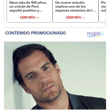
Hace más de 400 años,
Un nuevo estudio
Por p
un volcán de Perú
explora uno de los
ver a
sepultó pueblos y
mayores misterios de la
estuv
provocó uno de los
evolución: dinosaurios
imág
LEER MÁS
LEER MÁS
veranos más fríos de la
diminutos
ponen
historia: sigue bajo
cient
monitoreo