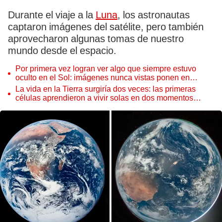
Durante el viaje a la
Luna
, los astronautas
captaron imágenes del satélite, pero también
aprovecharon algunas tomas de nuestro
mundo desde el espacio.
Por primera vez logran ver algo que siempre estuvo
oculto en el Sol: imágenes nunca vistas ponen en
aprietos a científicos
La vida en la Tierra surgiría dos veces: las primeras
células aprendieron a vivir solas en dos momentos
distintos