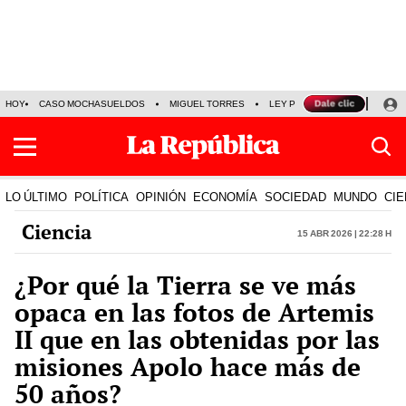
HOY
CASO MOCHASUELDOS
MIGUEL TORRES
LEY PULPÍN
PRECIO DEL
LO ÚLTIMO
POLÍTICA
OPINIÓN
ECONOMÍA
SOCIEDAD
MUNDO
CIE
Ciencia
15 Abr 2026 | 22:28 h
¿Por qué la Tierra se ve más
opaca en las fotos de Artemis
II que en las obtenidas por las
misiones Apolo hace más de
50 años?