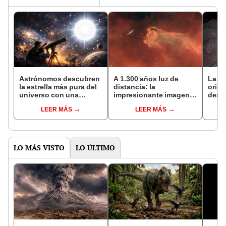
Astrónomos descubren
A 1.300 años luz de
La vi
la estrella más pura del
distancia: la
orige
universo con una
impresionante imagen
descu
composición química
de un ‘monstruo
aster
LEER MÁS
LEER MÁS
casi intacta: revela
cósmico devorando'
comp
secretos del cosmos
una galaxia
clave
LO MÁS VISTO
LO ÚLTIMO