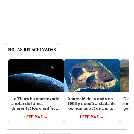
NOTAS RELACIONADAS
La Tierra ha comenzado
Apareció de la nada en
Cient
a rotar de forma
1963 y quedó aislada de
en J
diferente: los científicos
los humanos: una isla
geol
afirman que la razón del
funciona como
el im
LEER MÁS
LEER MÁS
cambio es preocupante
laboratorio natural para
que e
observar cómo inicia la
dino
vida desde cero