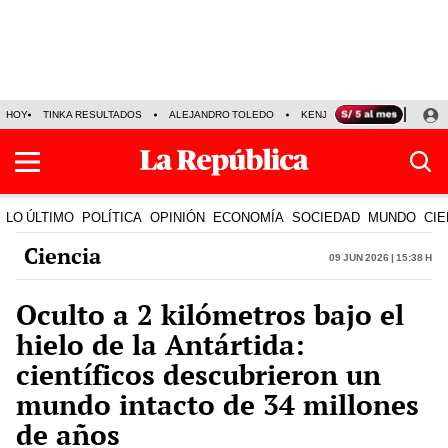
HOY
TINKA RESULTADOS
ALEJANDRO TOLEDO
KENJI FUJIMORI
PRECIO
LO ÚLTIMO
POLÍTICA
OPINIÓN
ECONOMÍA
SOCIEDAD
MUNDO
CIE
Ciencia
09 Jun 2026 | 15:38 h
Oculto a 2 kilómetros bajo el
hielo de la Antártida:
científicos descubrieron un
mundo intacto de 34 millones
de años