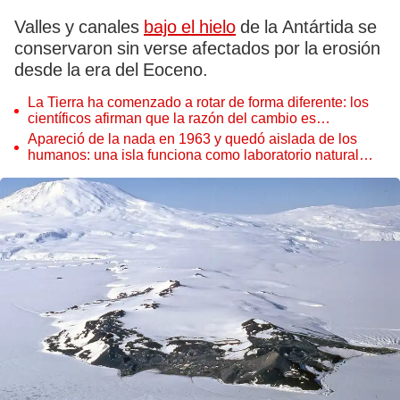
Valles y canales
bajo el hielo
de la Antártida se
conservaron sin verse afectados por la erosión
desde la era del Eoceno.
La Tierra ha comenzado a rotar de forma diferente: los
científicos afirman que la razón del cambio es
preocupante
Apareció de la nada en 1963 y quedó aislada de los
humanos: una isla funciona como laboratorio natural
para observar cómo inicia la vida desde cero