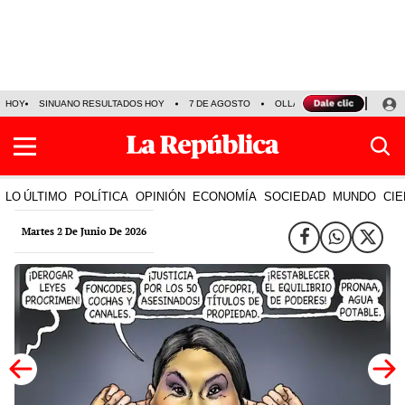
HOY
SINUANO RESULTADOS HOY
7 DE AGOSTO
OLLANTA HUMALA
PAPA
LO ÚLTIMO
POLÍTICA
OPINIÓN
ECONOMÍA
SOCIEDAD
MUNDO
CIE
Martes 2 De Junio De 2026