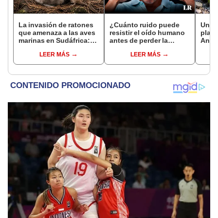
La invasión de ratones
¿Cuánto ruido puede
Una d
que amenaza a las aves
resistir el oído humano
plant
marinas en Sudáfrica:
antes de perder la
Antár
científicos lanzarán una
audición por completo?
en la
LEER MÁS
LEER MÁS
erradicación histórica
reco
en 2028
prime