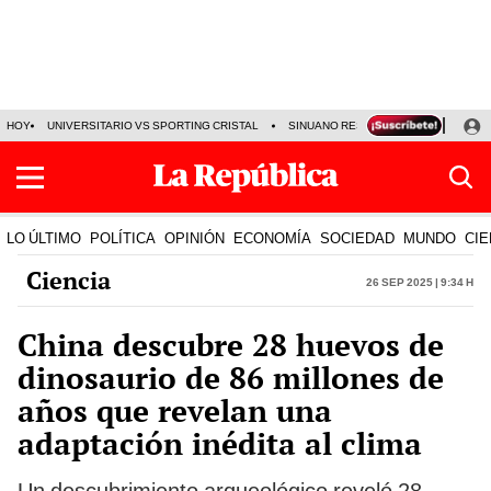
HOY
UNIVERSITARIO VS SPORTING CRISTAL
SINUANO RESULTADOS HOY
CA
LO ÚLTIMO
POLÍTICA
OPINIÓN
ECONOMÍA
SOCIEDAD
MUNDO
CIE
Ciencia
26 Sep 2025 | 9:34 h
China descubre 28 huevos de
dinosaurio de 86 millones de
años que revelan una
adaptación inédita al clima