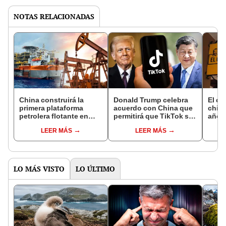
NOTAS RELACIONADAS
China construirá la
Donald Trump celebra
El ch
primera plataforma
acuerdo con China que
chin
petrolera flotante en
permitirá que TikTok sea
años 
Sudamérica: su mayor
"una propiedad
con c
LEER MÁS
LEER MÁS
apuesta en la región
controlada" por
compi
Estados Unidos
de De
LO MÁS VISTO
LO ÚLTIMO