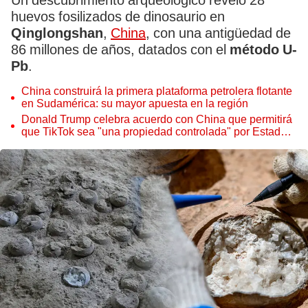
Un descubrimiento arqueológico reveló 28
huevos fosilizados de dinosaurio en
Qinglongshan
,
China
, con una antigüedad de
86 millones de años, datados con el
método U-
Pb
.
China construirá la primera plataforma petrolera flotante
en Sudamérica: su mayor apuesta en la región
Donald Trump celebra acuerdo con China que permitirá
que TikTok sea "una propiedad controlada" por Estados
Unidos