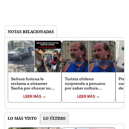
NOTAS RELACIONADAS
Señora furiosa le
Turista chileno
Prepa
reclama a streamer
sorprende a peruano
case
Sacha por chocar su
por saber cultura
de la
carro con su moto:
general del Perú:
arras
LEER MÁS
LEER MÁS
"Ustedes manejan como
"Ningún compatriota
**"
sabía la respuesta"
LO MÁS VISTO
LO ÚLTIMO