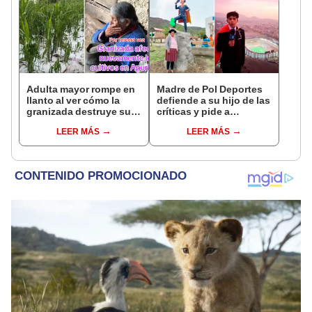
Adulta mayor rompe en
Madre de Pol Deportes
llanto al ver cómo la
defiende a su hijo de las
granizada destruye su
críticas y pide a
cultivo de maíz: "Así es
peruanos apoyarlo: “Él
LEER MÁS
LEER MÁS
la vida del agricultor"
es un niño”