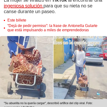
La mujer se viralizó en
TikTok
al encontrar una
ingeniosa solución
para que su nieta no se
canse durante un paseo.
Este billete
“Dejá de pedir permiso”: la frase de Antonella Gularte
que está impulsando a miles de emprendedoras
"Su abuelita no la quería cargar", describió artífice del clip viral. Foto: