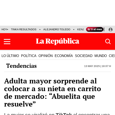
HOY
TINKA RESULTADOS
ALEJANDRO TOLEDO
KENJI FUJIMORI
PRECIO
LO ÚLTIMO
POLÍTICA
OPINIÓN
ECONOMÍA
SOCIEDAD
MUNDO
CIE
Tendencias
13 May 2025 | 18:07 h
Adulta mayor sorprende al
colocar a su nieta en carrito
de mercado: “Abuelita que
resuelve”