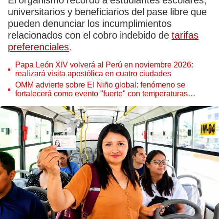
El organismo recordó a estudiantes escolares,
universitarios y beneficiarios del pase libre que
pueden denunciar los incumplimientos
relacionados con el cobro indebido de
tarifas
preferenciales
.
Papa León XIV volverá al Perú en noviembre 2026:
realizará visita apostólica en cuatro ciudades
OMM advierte sobre El Niño global: fenómeno se
fortalecerá como evento "fuerte" con temperaturas
récord este 2026