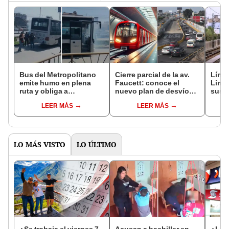
Bus del Metropolitano
Cierre parcial de la av.
Línea
emite humo en plena
Faucett: conoce el
Lima 
ruta y obliga a
nuevo plan de desvío
sus v
descender a pasajeros
por obras de la Línea 4
¿des
LEER MÁS
LEER MÁS
en Independencia
del Metro
qué 
LO MÁS VISTO
LO ÚLTIMO
¿Se trabaja el viernes 7
Acusan a bachiller en
¿Los