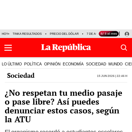
HOY
TINKA RESULTADOS
PRECIO DEL DÓLAR
7 DE AGOSTO
OLLANTA H
LO ÚLTIMO
POLÍTICA
OPINIÓN
ECONOMÍA
SOCIEDAD
MUNDO
CIE
Sociedad
15 Jun 2026 | 22:46 h
¿No respetan tu medio pasaje
o pase libre? Así puedes
denunciar estos casos, según
la ATU