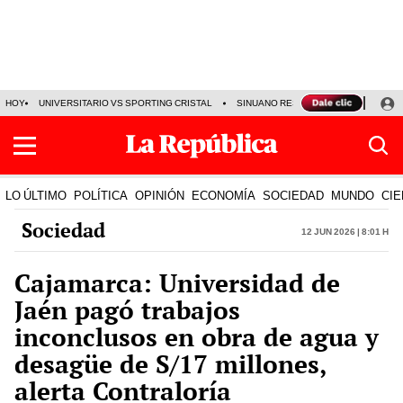
HOY
UNIVERSITARIO VS SPORTING CRISTAL
SINUANO RESULTADOS HOY
CA
LO ÚLTIMO
POLÍTICA
OPINIÓN
ECONOMÍA
SOCIEDAD
MUNDO
CIE
Sociedad
12 Jun 2026 | 8:01 h
Cajamarca: Universidad de
Jaén pagó trabajos
inconclusos en obra de agua y
desagüe de S/17 millones,
alerta Contraloría