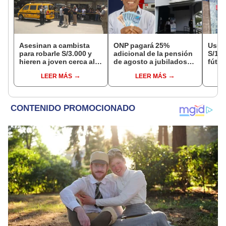
Asesinan a cambista
ONP pagará 25%
Usuar
para robarle S/3.000 y
adicional de la pensión
S/14.
hieren a joven cerca al
de agosto a jubilados
fútbo
Barrio Chino en Lima
que cumplan este
se ne
LEER MÁS
LEER MÁS
Cercado
requisito: ¿cómo saber
Indec
si soy beneficiario?
empr
19.0