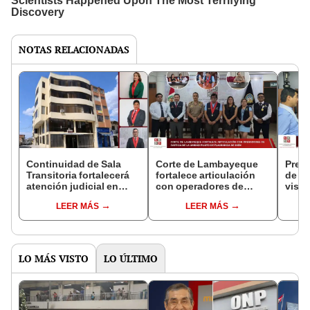
NOTAS RELACIONADAS
Continuidad de Sala
Corte de Lambayeque
Presi
Transitoria fortalecerá
fortalece articulación
de L
atención judicial en
con operadores de
visit
Jaén
justicia de la Unidad
Subs
LEER MÁS
LEER MÁS
Piloto de Flagrancia de
Jaén
Jaén
comp
pers
LO MÁS VISTO
LO ÚLTIMO