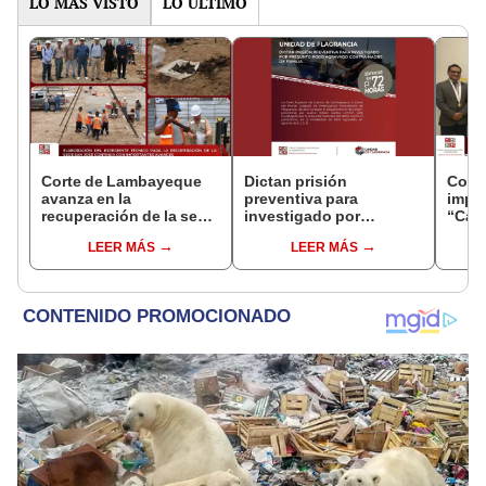
LO MÁS VISTO
LO ÚLTIMO
Corte de Lambayeque
Dictan prisión
Cort
avanza en la
preventiva para
impu
recuperación de la sede
investigado por
“Cam
judicial San José
presunto robo agravado
Justi
LEER MÁS
LEER MÁS
contra madre de familia
la vi