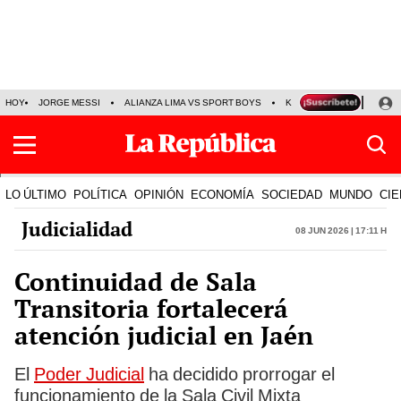
HOY
JORGE MESSI
ALIANZA LIMA VS SPORT BOYS
KENJI FUJIMORI
PRE
LO ÚLTIMO
POLÍTICA
OPINIÓN
ECONOMÍA
SOCIEDAD
MUNDO
CIE
Judicialidad
08 Jun 2026 | 17:11 h
Continuidad de Sala
Transitoria fortalecerá
atención judicial en Jaén
El
Poder Judicial
ha decidido prorrogar el
funcionamiento de la Sala Civil Mixta