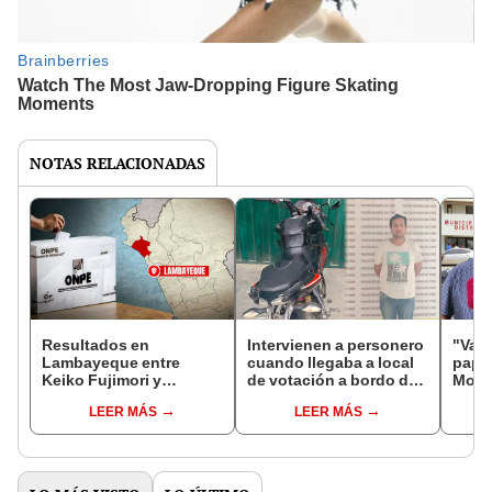
NOTAS RELACIONADAS
Resultados en
Intervienen a personero
"Vamo
Lambayeque entre
cuando llegaba a local
papá"
Keiko Fujimori y
de votación a bordo de
Mons
Roberto Sánchez:
una moto robada en
de mu
LEER MÁS
LEER MÁS
conoce AQUÍ el conteo
Chiclayo
mensa
de votos y el minuto a
minuto de ONPE