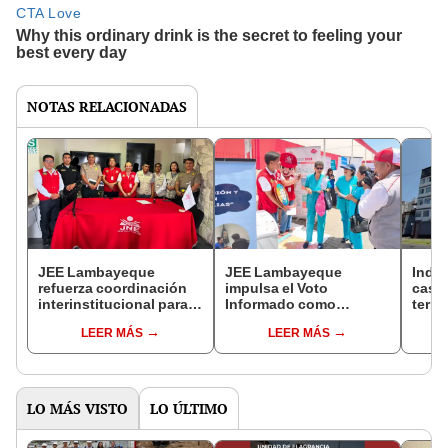
NOTAS RELACIONADAS
JEE Lambayeque
JEE Lambayeque
Inde
refuerza coordinación
impulsa el Voto
casas
interinstitucional para
Informado como
terre
garantizar transparencia
garantía de
en Li
LEER MÁS
LEER MÁS
en la segunda vuelta
transparencia
regio
electoral
democrática
29 d
parti
LO MÁS VISTO
LO ÚLTIMO