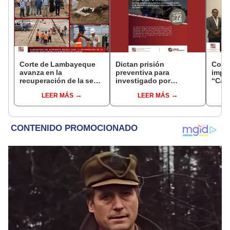
Corte de Lambayeque
Dictan prisión
Cort
avanza en la
preventiva para
impu
recuperación de la sede
investigado por
“Cam
judicial San José
presunto robo agravado
Justi
LEER MÁS
LEER MÁS
contra madre de familia
la vi