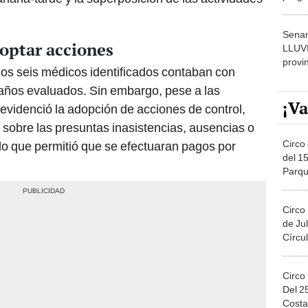
dónde
Senam
optar acciones
LLUV
provi
los seis médicos identificados contaban con
 años evaluados. Sin embargo, pese a las
¡Va
 evidenció la adopción de acciones de control,
sobre las presuntas inasistencias, ausencias o
Circo 
lo que permitió que se efectuaran pagos por
del 15
Parqu
Migue
Circo
de Jul
Círcul
Circo
Del 2
Costa