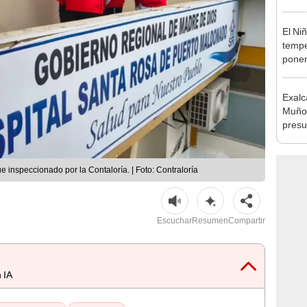
abrir
El Ni
tempe
ponen
produ
Exalc
Muñoz
presu
seren
 inspeccionado por la Contaloría. | Foto: Contraloría
Escuchar
Resumen
Compartir
 IA