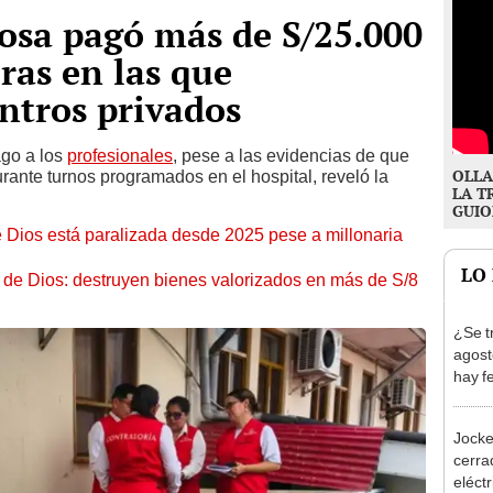
osa pagó más de S/25.000
ras en las que
ntros privados
ago a los
profesionales
, pese a las evidencias de que
OLLA
urante turnos programados en el hospital, reveló la
LA T
GUIO
 Dios está paralizada desde 2025 pese a millonaria
LO
e de Dios: destruyen bienes valorizados en más de S/8
¿Se t
agost
hay fe
desca
Jocke
cerrad
eléct