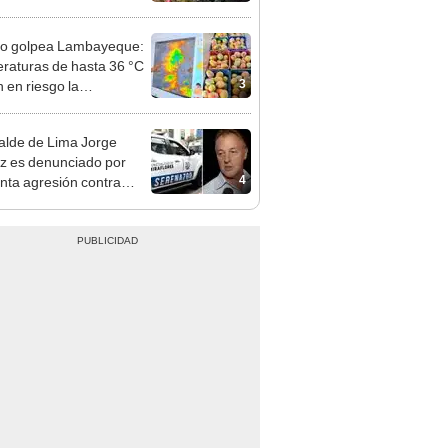
á el centro comercial?
ño golpea Lambayeque:
raturas de hasta 36 °C
3
 en riesgo la
cción de mango y palta
alde de Lima Jorge
 es denunciado por
4
nta agresión contra
a gestante de Miraflores