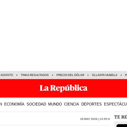
E AGOSTO
TINKA RESULTADOS
PRECIO DEL DÓLAR
OLLANTA HUMALA
P
N
ECONOMÍA
SOCIEDAD
MUNDO
CIENCIA
DEPORTES
ESPECTÁCU
TE R
28 May 2026 | 13:55 h