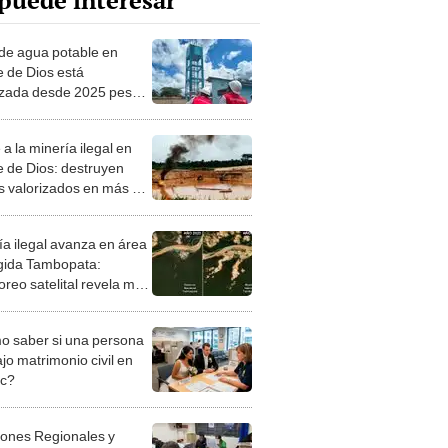
puede interesar
de agua potable en
 de Dios está
izada desde 2025 pese a
aria inversión, alerta
aloría
a la minería ilegal en
 de Dios: destruyen
s valorizados en más de
illones
ía ilegal avanza en área
gida Tambopata:
oreo satelital revela más
0 hectáreas
estadas
 saber si una persona
jo matrimonio civil en
ec?
iones Regionales y