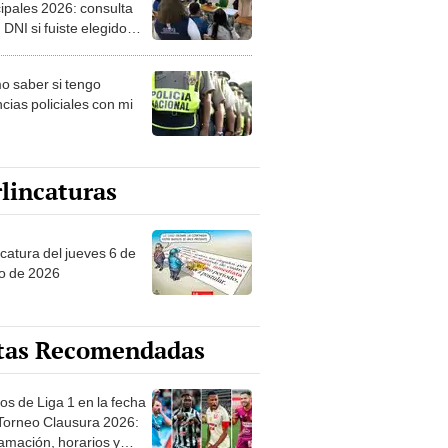
ipales 2026: consulta
 DNI si fuiste elegido
ro de mesa para este 4
ubre en el link oficial de
 saber si tengo
NPE
cias policiales con mi
lincaturas
ncatura del jueves 6 de
o de 2026
tas Recomendadas
os de Liga 1 en la fecha
 Torneo Clausura 2026:
amación, horarios y