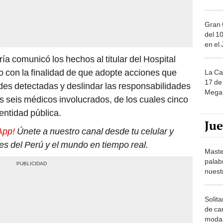
Gran 
del 10
en el
ría comunicó los hechos al titular del Hospital
con la finalidad de que adopte acciones que
La Ca
17 de 
ades detectadas y deslindar las responsabilidades
Mega 
 seis médicos involucrados, de los cuales cinco
entidad pública.
Ju
App!
Únete a nuestro canal desde tu celular y
es del Perú y el mundo en tiempo real.
Maste
palab
nuest
Solita
de ca
moda.