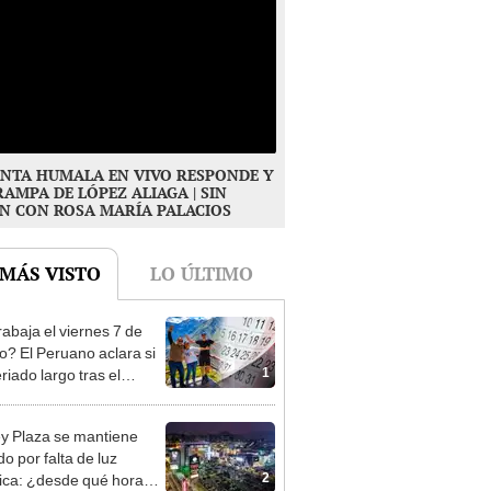
NTA HUMALA EN VIVO RESPONDE Y
RAMPA DE LÓPEZ ALIAGA | SIN
N CON ROSA MARÍA PALACIOS
 MÁS VISTO
LO ÚLTIMO
rabaja el viernes 7 de
o? El Peruano aclara si
1
riado largo tras el
nso del 6 de agosto
y Plaza se mantiene
o por falta de luz
2
rica: ¿desde qué hora