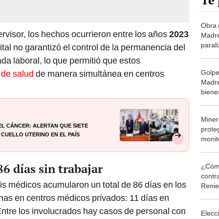
Te 
Obra 
rvisor, los hechos ocurrieron entre los años
2023
Madre
paral
ital no garantizó el control de la permanencia del
millon
da laboral, lo que permitió que estos
Contr
Golpe 
 de salud
de manera simultánea en centros
Madre
biene
S/8 m
Miner
el cáncer: alertan que siete
prote
cuello uterino en el país
monit
de 50
defor
6 días sin trabajar
¿Cómo
contra
eis médicos acumularon un total de 86 días en los
Reni
nas en centros médicos privados: 11 días en
ntre los involucrados hay casos de personal con
Elecc