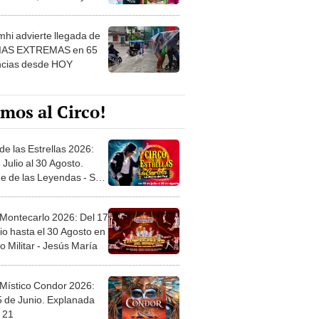
 ver
hi advierte llegada de
IAS EXTREMAS en 65
ncias desde HOY
mos al Circo!
de las Estrellas 2026:
 Julio al 30 Agosto.
e de las Leyendas - San
l
 Montecarlo 2026: Del 17
io hasta el 30 Agosto en
o Militar - Jesús María
 Místico Condor 2026:
5 de Junio. Explanada
 21