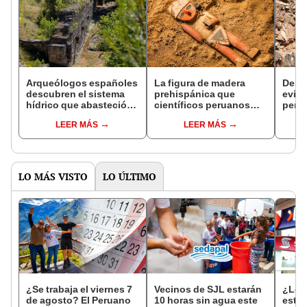
Arqueólogos españoles
La figura de madera
Descu
descubren el sistema
prehispánica que
evide
hídrico que abasteció
científicos peruanos
perro
más de 10 siglos mítica
descubrieron y revela
ente
LEER MÁS
LEER MÁS
ciudad griega clave de
secretos ceremoniales
compa
la civilización moderna
de Chan Chan
Wari
LO MÁS VISTO
LO ÚLTIMO
¿Se trabaja el viernes 7
Vecinos de SJL estarán
¿Los
de agosto? El Peruano
10 horas sin agua este
este 