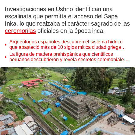
Investigaciones en Ushno identifican una
escalinata que permitía el acceso del Sapa
Inka, lo que realzaba el carácter sagrado de las
ceremonias
oficiales en la época inca.
Arqueólogos españoles descubren el sistema hídrico
que abasteció más de 10 siglos mítica ciudad griega
clave de la civilización moderna
La figura de madera prehispánica que científicos
peruanos descubrieron y revela secretos ceremoniales
de Chan Chan