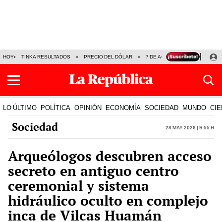
HOY
TINKA RESULTADOS
PRECIO DEL DÓLAR
7 DE AGOSTO
OLLANTA H
LO ÚLTIMO
POLÍTICA
OPINIÓN
ECONOMÍA
SOCIEDAD
MUNDO
CIE
Sociedad
28 May 2026 | 9:55 h
Arqueólogos descubren acceso
secreto en antiguo centro
ceremonial y sistema
hidráulico oculto en complejo
inca de Vilcas Huamán